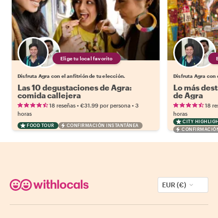
Elige tu local favorito
Disfruta Agra con el anfitrión de tu elección.
Disfruta Agra con e
Las 10 degustaciones de Agra:
Lo más dest
comida callejera
de Agra
•
•
18 reseñas
€31.99
por persona
3
18 re
horas
horas
CITY HIGHLIG
FOOD TOUR
CONFIRMACIÓN INSTANTÁNEA
CONFIRMACIÓN
EUR (€)