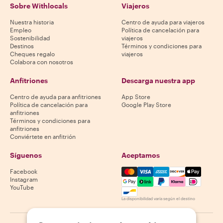
Sobre Withlocals
Viajeros
Nuestra historia
Centro de ayuda para viajeros
Empleo
Política de cancelación para
Sostenibilidad
viajeros
Destinos
Términos y condiciones para
Cheques regalo
viajeros
Colabora con nosotros
Anfitriones
Descarga nuestra app
Centro de ayuda para anfitriones
App Store
Política de cancelación para
Google Play Store
anfitriones
Términos y condiciones para
anfitriones
Conviértete en anfitrión
Síguenos
Aceptamos
Mastercard, Visa, Amex, Di
Facebook
Instagram
YouTube
La disponibilidad varía según el destino