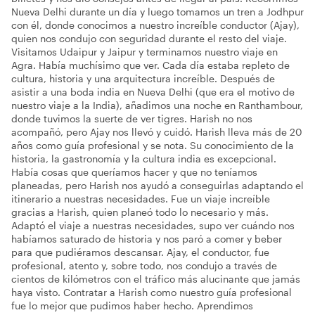
Nueva Delhi durante un día y luego tomamos un tren a Jodhpur
con él, donde conocimos a nuestro increíble conductor (Ajay),
quien nos condujo con seguridad durante el resto del viaje.
Visitamos Udaipur y Jaipur y terminamos nuestro viaje en
Agra. Había muchísimo que ver. Cada día estaba repleto de
cultura, historia y una arquitectura increíble. Después de
asistir a una boda india en Nueva Delhi (que era el motivo de
nuestro viaje a la India), añadimos una noche en Ranthambour,
donde tuvimos la suerte de ver tigres. Harish no nos
acompañó, pero Ajay nos llevó y cuidó. Harish lleva más de 20
años como guía profesional y se nota. Su conocimiento de la
historia, la gastronomía y la cultura india es excepcional.
Había cosas que queríamos hacer y que no teníamos
planeadas, pero Harish nos ayudó a conseguirlas adaptando el
itinerario a nuestras necesidades. Fue un viaje increíble
gracias a Harish, quien planeó todo lo necesario y más.
Adaptó el viaje a nuestras necesidades, supo ver cuándo nos
habíamos saturado de historia y nos paró a comer y beber
para que pudiéramos descansar. Ajay, el conductor, fue
profesional, atento y, sobre todo, nos condujo a través de
cientos de kilómetros con el tráfico más alucinante que jamás
haya visto. Contratar a Harish como nuestro guía profesional
fue lo mejor que pudimos haber hecho. Aprendimos