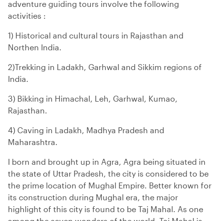
adventure guiding tours involve the following
activities :
1) Historical and cultural tours in Rajasthan and
Northen India.
2)Trekking in Ladakh, Garhwal and Sikkim regions of
India.
3) Bikking in Himachal, Leh, Garhwal, Kumao,
Rajasthan.
4) Caving in Ladakh, Madhya Pradesh and
Maharashtra.
I born and brought up in Agra, Agra being situated in
the state of Uttar Pradesh, the city is considered to be
the prime location of Mughal Empire. Better known for
its construction during Mughal era, the major
highlight of this city is found to be Taj Mahal. As one
among the seven wonders of the world, Taj Mahal is