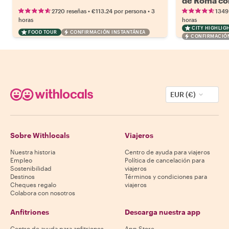
de Roma con
•
•
2720 reseñas
€113.24
por persona
3
1349
horas
horas
CITY HIGHLIG
FOOD TOUR
CONFIRMACIÓN INSTANTÁNEA
CONFIRMACIÓN
EUR (€)
Sobre Withlocals
Viajeros
Nuestra historia
Centro de ayuda para viajeros
Empleo
Política de cancelación para
Sostenibilidad
viajeros
Destinos
Términos y condiciones para
Cheques regalo
viajeros
Colabora con nosotros
Anfitriones
Descarga nuestra app
Centro de ayuda para anfitriones
App Store