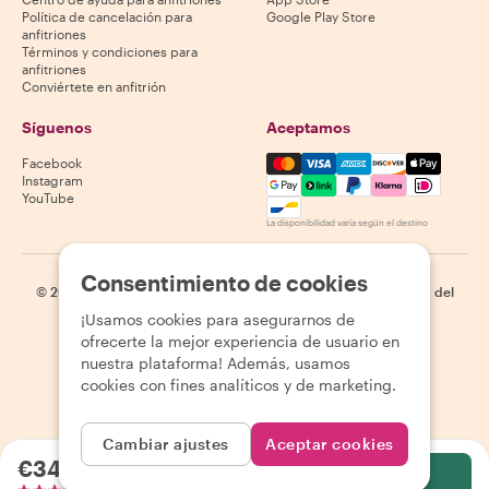
Política de cancelación para
Google Play Store
anfitriones
Términos y condiciones para
anfitriones
Conviértete en anfitrión
Síguenos
Aceptamos
Mastercard, Visa, Amex, Di
Facebook
Instagram
YouTube
La disponibilidad varía según el destino
Consentimiento de cookies
©
2026
Withlocals.com
|
Política de privacidad
|
Cookies
|
Mapa del
sitio
¡Usamos cookies para asegurarnos de
ofrecerte la mejor experiencia de usuario en
nuestra plataforma! Además, usamos
cookies con fines analíticos y de marketing.
Cambiar ajustes
Aceptar cookies
€34.93
por persona
Selecciona