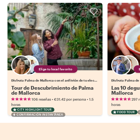
Elige tu local favorito
Disfruta Palma de Mallorca con el anfitrión de tu elección.
Tour de Descubrimiento de Palma
Las 10 degu
de Mallorca
Mallorca
•
•
106 reseñas
€31.42
por persona
1.5
297 
horas
horas
CITY HIGHLIGHT TOUR
FOOD TOUR
CONFIRMACIÓN INSTANTÁNEA