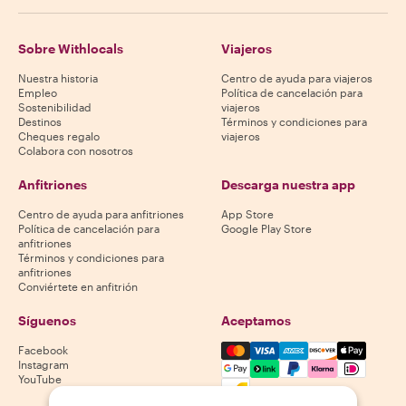
Sobre Withlocals
Viajeros
Nuestra historia
Centro de ayuda para viajeros
Empleo
Política de cancelación para
Sostenibilidad
viajeros
Destinos
Términos y condiciones para
Cheques regalo
viajeros
Colabora con nosotros
Anfitriones
Descarga nuestra app
Centro de ayuda para anfitriones
App Store
Política de cancelación para
Google Play Store
anfitriones
Términos y condiciones para
anfitriones
Conviértete en anfitrión
Síguenos
Aceptamos
Mastercard, Visa, Amex, Di
Facebook
Instagram
YouTube
La disponibilidad varía según el destino