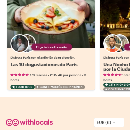
Elige tu local favorito
Disfruta París con el anfitrión de tu elección.
Disfruta París con 
Las 10 degustaciones de París
Una Noche M
por la Ciud
•
•
778 reseñas
€115.46
por persona
3
186 
horas
horas
CITY HIGHLIG
FOOD TOUR
CONFIRMACIÓN INSTANTÁNEA
CONFIRMACIÓN
EUR (€)