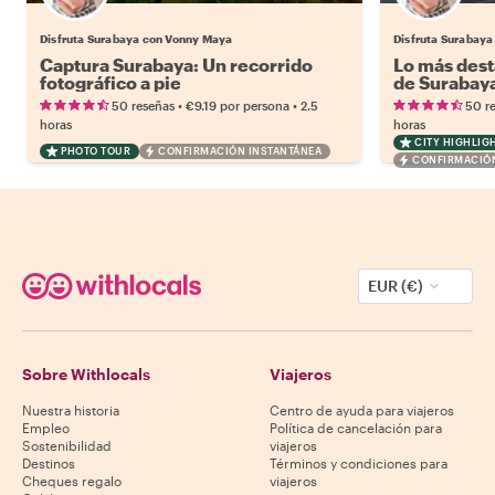
Disfruta Surabaya con Vonny Maya
Disfruta Surabay
Captura Surabaya: Un recorrido
Lo más dest
fotográfico a pie
de Surabay
•
•
50 reseñas
€9.19
por persona
2.5
50 r
horas
horas
CITY HIGHLIG
PHOTO TOUR
CONFIRMACIÓN INSTANTÁNEA
CONFIRMACIÓN
EUR (€)
Sobre Withlocals
Viajeros
Nuestra historia
Centro de ayuda para viajeros
Empleo
Política de cancelación para
Sostenibilidad
viajeros
Destinos
Términos y condiciones para
Cheques regalo
viajeros