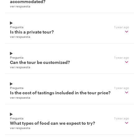
accommodated?
ver respuesta
Pregunta
1 year ago
Is this a private tour?
ver respuesta
Pregunta
1 year ago
Can the tour be customized?
ver respuesta
Pregunta
1 year ago
Is the cost of tastings included in the tour price?
ver respuesta
Pregunta
1 year ago
What types of food can we expect to try?
ver respuesta