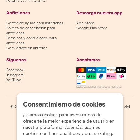
Colabora con nosotros
Anfitriones
Descarga nuestra app
Centro de ayuda para anfitriones
App Store
Política de cancelación para
Google Play Store
anfitriones
Términos y condiciones para
anfitriones
Conviértete en anfitrión
Síguenos
Aceptamos
Mastercard, Visa, Amex, Di
Facebook
Instagram
YouTube
La disponibilidad varía según el destino
Consentimiento de cookies
©
2026
Withlocals.com
|
Política de privacidad
|
Cookies
|
Mapa del
sitio
¡Usamos cookies para asegurarnos de
ofrecerte la mejor experiencia de usuario en
nuestra plataforma! Además, usamos
cookies con fines analíticos y de marketing.