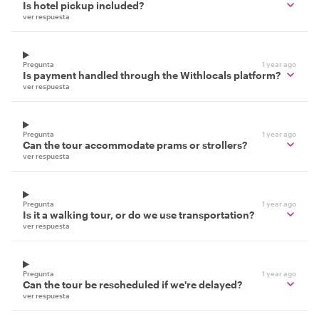
Is hotel pickup included?
ver respuesta
Pregunta
1 year ago
Is payment handled through the Withlocals platform?
ver respuesta
Pregunta
1 year ago
Can the tour accommodate prams or strollers?
ver respuesta
Pregunta
1 year ago
Is it a walking tour, or do we use transportation?
ver respuesta
Pregunta
1 year ago
Can the tour be rescheduled if we're delayed?
ver respuesta