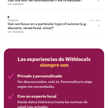
Can the tour be rescheduled if we're delayed?
ver respuesta
Pregunta
1 year ago
Can we focus on a particular type of cuisine (e.g.
desserts, street food, wine)?
ver respuesta
Las experiencias de Withlocals
siempre son
Privado y personalizado
Sin desconocidos, solo tú. Personaliza tu viaje
según tus necesidades.
Con un experto local
Desde datos históricos hasta las normas de
salud más actuales.