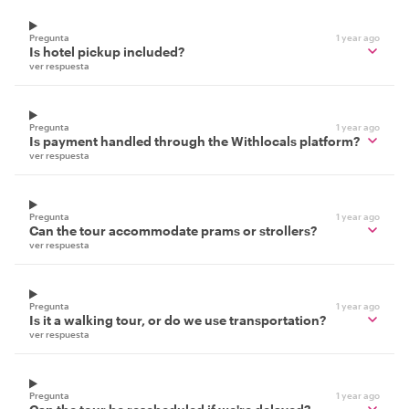
Pregunta
1 year ago
Is hotel pickup included?
ver respuesta
Pregunta
1 year ago
Is payment handled through the Withlocals platform?
ver respuesta
Pregunta
1 year ago
Can the tour accommodate prams or strollers?
ver respuesta
Pregunta
1 year ago
Is it a walking tour, or do we use transportation?
ver respuesta
Pregunta
1 year ago