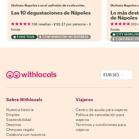
Disfruta Napoles con el anfitrión de tu elección.
Disfruta Napoles c
Las 10 degustaciones de Nápoles
Lo más dest
de Nápoles
•
•
736 reseñas
€92.37
por persona
3
310 
horas
horas
CITY HIGHLIG
FOOD TOUR
CONFIRMACIÓN INSTANTÁNEA
CONFIRMACIÓN
EUR (€)
Sobre Withlocals
Viajeros
Nuestra historia
Centro de ayuda para viajeros
Empleo
Política de cancelación para
Sostenibilidad
viajeros
Destinos
Términos y condiciones para
Cheques regalo
viajeros
Colabora con nosotros