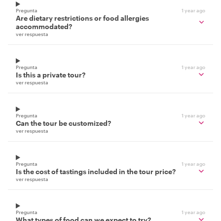
Pregunta
1 year ago
Are dietary restrictions or food allergies
accommodated?
ver respuesta
Pregunta
1 year ago
Is this a private tour?
ver respuesta
Pregunta
1 year ago
Can the tour be customized?
ver respuesta
Pregunta
1 year ago
Is the cost of tastings included in the tour price?
ver respuesta
Pregunta
1 year ago
What types of food can we expect to try?