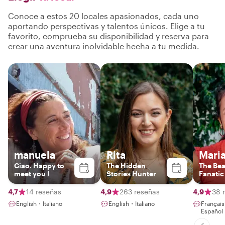
Conoce a estos 20 locales apasionados, cada uno
aportando perspectivas y talentos únicos. Elige a tu
favorito, comprueba su disponibilidad y reserva para
crear una aventura inolvidable hecha a tu medida.
manuela
Rita
Maria
Ciao. Happy to
The Hidden
The Be
meet you !
Stories Hunter
Fanatic
4,7
14 reseñas
4,9
263 reseñas
4,9
38 
English・Italiano
English・Italiano
Françai
Español