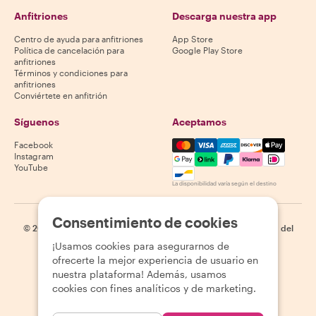
Anfitriones
Descarga nuestra app
Centro de ayuda para anfitriones
App Store
Política de cancelación para
Google Play Store
anfitriones
Términos y condiciones para
anfitriones
Conviértete en anfitrión
Síguenos
Aceptamos
Mastercard, Visa, Amex, Di
Facebook
Instagram
YouTube
La disponibilidad varía según el destino
Consentimiento de cookies
©
2026
Withlocals.com
|
Política de privacidad
|
Cookies
|
Mapa del
sitio
¡Usamos cookies para asegurarnos de
ofrecerte la mejor experiencia de usuario en
nuestra plataforma! Además, usamos
cookies con fines analíticos y de marketing.