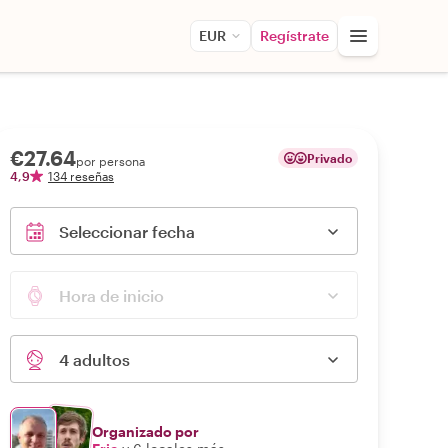
EUR
Regístrate
€27.64
Privado
por persona
4,9
134 reseñas
Seleccionar fecha
Hora de inicio
4 adultos
Organizado por