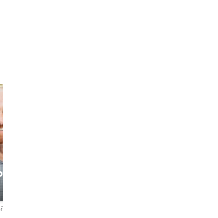
phe
Alexandra
Shanthuru
Bruxellois from
The Vegan Yogi
another mother :)
eñas
4,9
82 reseñas
4,8
5 reseñas