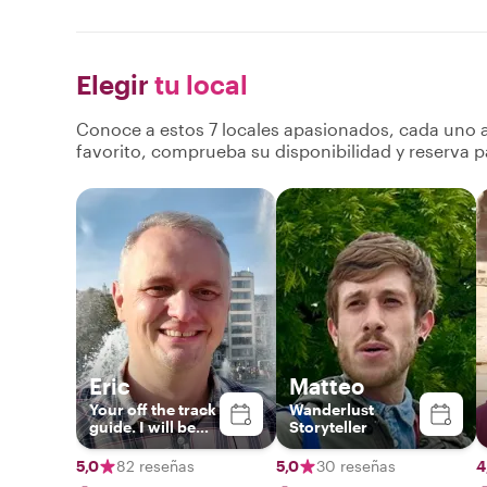
Elegir
tu local
Conoce a estos 7 locales apasionados, cada uno a
favorito, comprueba su disponibilidad y reserva p
Eric
Matteo
Your off the track
Wanderlust
guide. I will be
Storyteller
happy to meet
you !
5,0
82 reseñas
5,0
30 reseñas
4