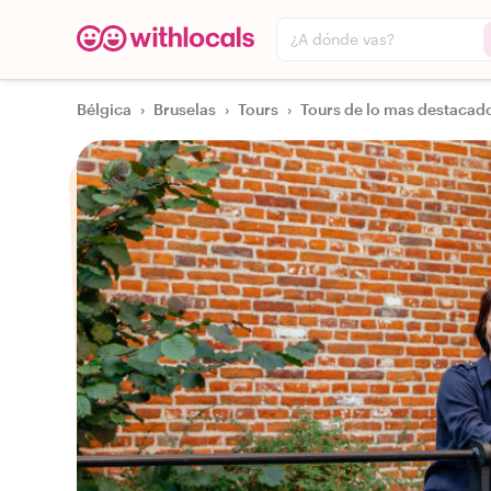
¿A dónde vas?
Bélgica
›
Bruselas
›
Tours
›
Tours de lo mas destacado