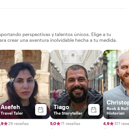
portando perspectivas y talentos únicos. Elige a tu
ara crear una aventura inolvidable hecha a tu medida.
Christo
Asefeh
Tiago
Rock & Roll
Travel Taler
The Storyteller
Historian
,9
29 reseñas
5,0
71 reseñas
4,9
317 res