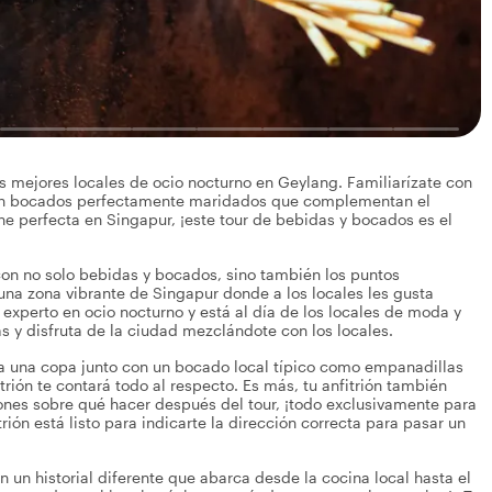
 mejores locales de ocio nocturno en Geylang. Familiarízate con
to con bocados perfectamente maridados que complementan el
he perfecta en Singapur, ¡este tour de bebidas y bocados es el
 con no solo bebidas y bocados, sino también los puntos
una zona vibrante de Singapur donde a los locales les gusta
un experto en ocio nocturno y está al día de los locales de moda y
s y disfruta de la ciudad mezclándote con los locales.
ma una copa junto con un bocado local típico como empanadillas
trión te contará todo al respecto. Es más, tu anfitrión también
nes sobre qué hacer después del tour, ¡todo exclusivamente para
itrión está listo para indicarte la dirección correcta para pasar un
n un historial diferente que abarca desde la cocina local hasta el