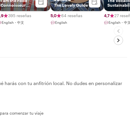
I am the Food
The Vocalis
Connoisseur
The Lovely Guide
Sustainabil
Singapore.
Advocate
,9
395 reseñas
5,0
64 reseñas
4,7
27 rese
English・中文
English
English・中
é harás con tu anfitrión local. No dudes en personalizar
 para comenzar tu viaje