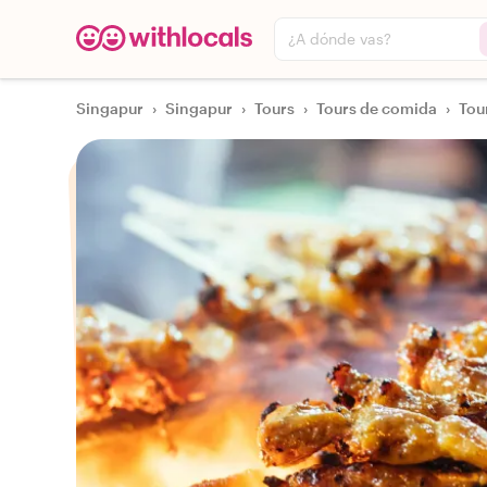
¿A dónde vas?
Singapur
›
Singapur
›
Tours
›
Tours de comida
›
Tou