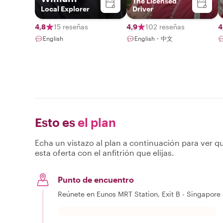
The Licensed
Local Explorer
Driver
4,8
15 reseñas
4,9
102 reseñas
4
English
English・中文
Esto es
el plan
Echa un vistazo al plan a continuación para ver qu
esta oferta con el anfitrión que elijas.
Punto de encuentro
Reúnete en Eunos MRT Station, Exit B - Singapore