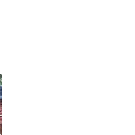
John Chee-
Huat
Grayson