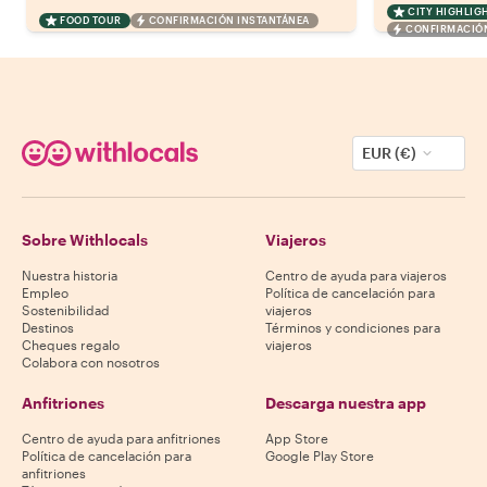
CITY HIGHLIG
FOOD TOUR
CONFIRMACIÓN INSTANTÁNEA
CONFIRMACIÓN
EUR (€)
Sobre Withlocals
Viajeros
Nuestra historia
Centro de ayuda para viajeros
Empleo
Política de cancelación para
Sostenibilidad
viajeros
Destinos
Términos y condiciones para
Cheques regalo
viajeros
Colabora con nosotros
Anfitriones
Descarga nuestra app
Centro de ayuda para anfitriones
App Store
Política de cancelación para
Google Play Store
anfitriones