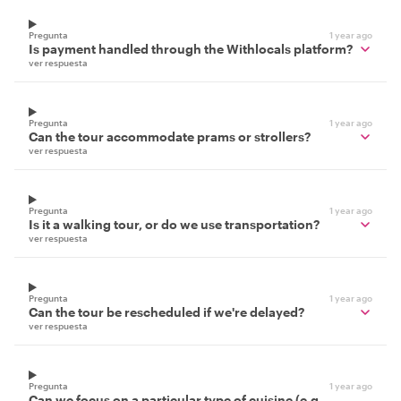
Pregunta
1 year ago
Is payment handled through the Withlocals platform?
ver respuesta
Pregunta
1 year ago
Can the tour accommodate prams or strollers?
ver respuesta
Pregunta
1 year ago
Is it a walking tour, or do we use transportation?
ver respuesta
Pregunta
1 year ago
Can the tour be rescheduled if we're delayed?
ver respuesta
Pregunta
1 year ago
Can we focus on a particular type of cuisine (e.g.