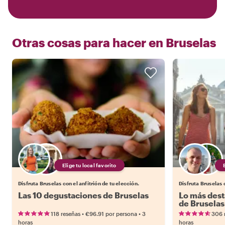
Otras cosas para hacer en
Bruselas
Elige tu local favorito
Disfruta Bruselas con el anfitrión de tu elección.
Disfruta Bruselas c
Las 10 degustaciones de Bruselas
Lo más dest
de Bruselas
•
•
118 reseñas
€96.91
por persona
3
306 
horas
horas