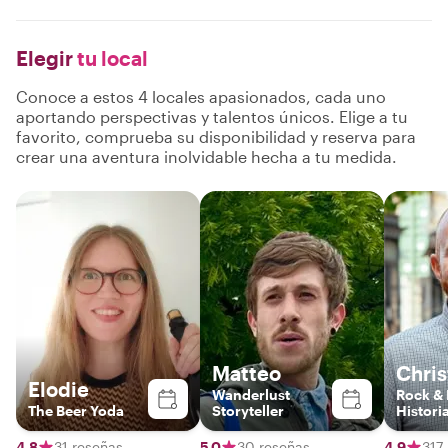
Elegir
tu local
Conoce a estos 4 locales apasionados, cada uno
aportando perspectivas y talentos únicos. Elige a tu
favorito, comprueba su disponibilidad y reserva para
crear una aventura inolvidable hecha a tu medida.
Matteo
Chri
Elodie
Wanderlust
Rock & 
The Beer Yoda
Storyteller
Histori
4,8
31 reseñas
5,0
30 reseñas
4,9
317