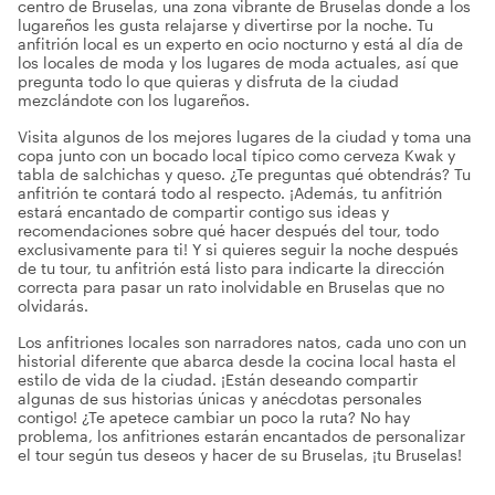
centro de Bruselas, una zona vibrante de Bruselas donde a los
lugareños les gusta relajarse y divertirse por la noche. Tu
anfitrión local es un experto en ocio nocturno y está al día de
los locales de moda y los lugares de moda actuales, así que
pregunta todo lo que quieras y disfruta de la ciudad
mezclándote con los lugareños.
Visita algunos de los mejores lugares de la ciudad y toma una
copa junto con un bocado local típico como cerveza Kwak y
tabla de salchichas y queso. ¿Te preguntas qué obtendrás? Tu
anfitrión te contará todo al respecto. ¡Además, tu anfitrión
estará encantado de compartir contigo sus ideas y
recomendaciones sobre qué hacer después del tour, todo
exclusivamente para ti! Y si quieres seguir la noche después
de tu tour, tu anfitrión está listo para indicarte la dirección
correcta para pasar un rato inolvidable en Bruselas que no
olvidarás.
Los anfitriones locales son narradores natos, cada uno con un
historial diferente que abarca desde la cocina local hasta el
estilo de vida de la ciudad. ¡Están deseando compartir
algunas de sus historias únicas y anécdotas personales
contigo! ¿Te apetece cambiar un poco la ruta? No hay
problema, los anfitriones estarán encantados de personalizar
el tour según tus deseos y hacer de su Bruselas, ¡tu Bruselas!