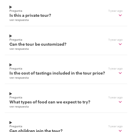
Pregunta
1 year ago
Is this a private tour?
ver respuesta
Pregunta
1 year ago
Can the tour be customized?
ver respuesta
Pregunta
1 year ago
Is the cost of tastings included in the tour price?
ver respuesta
Pregunta
1 year ago
What types of food can we expect to try?
ver respuesta
Pregunta
1 year ago
Can children join the tour?