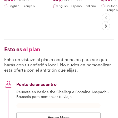
English・Français
English・Español・Italiano
Deutsc
Françai
Esto es
el plan
Echa un vistazo al plan a continuación para ver qué
harás con tu anfitrión local. No dudes en personalizar
esta oferta con el anfitrión que elijas.
Punto de encuentro
Reúnete en Beside the Obelisque Fontaine Anspach -
Brussels para comenzar tu viaje
Ver en Maps