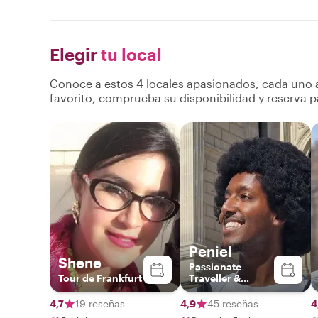
Elegir
tu local
Conoce a estos 4 locales apasionados, cada uno a
favorito, comprueba su disponibilidad y reserva p
Peniel
Shene
Passionate
Tour de Frankfurt
Traveller &
History Nerd
4,7
19 reseñas
4,9
45 reseñas
4