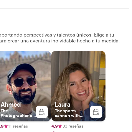
portando perspectivas y talentos únicos. Elige a tu
ara crear una aventura inolvidable hecha a tu medida.
Ahmed
Laura
The
The sports
Photographer on
cannon with
wheels
good taste
,9
11 reseñas
4,9
33 reseñas