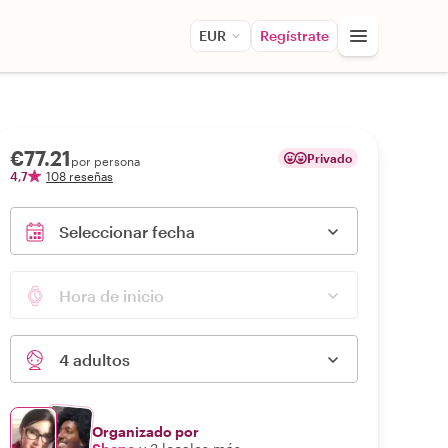
EUR
Regístrate
€77.21
Privado
por persona
4,7
108 reseñas
Seleccionar fecha
Hora de inicio
4 adultos
Organizado por