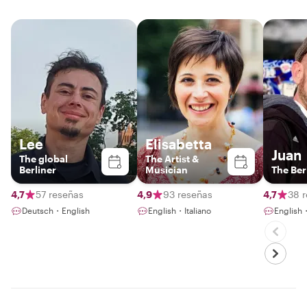
Lee
Elisabetta
Juan
The global
The Artist &
Berliner
Musician
The Ber
4,7
57 reseñas
4,9
93 reseñas
4,7
38 
Deutsch・English
English・Italiano
English