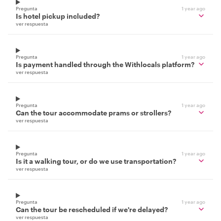
Pregunta
1 year ago
Is hotel pickup included?
ver respuesta
Pregunta
1 year ago
Is payment handled through the Withlocals platform?
ver respuesta
Pregunta
1 year ago
Can the tour accommodate prams or strollers?
ver respuesta
Pregunta
1 year ago
Is it a walking tour, or do we use transportation?
ver respuesta
Pregunta
1 year ago
Can the tour be rescheduled if we're delayed?
ver respuesta