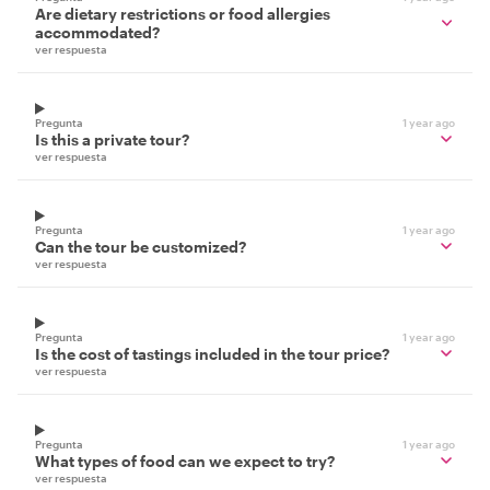
Are dietary restrictions or food allergies
accommodated?
ver respuesta
Pregunta
1 year ago
Is this a private tour?
ver respuesta
Pregunta
1 year ago
Can the tour be customized?
ver respuesta
Pregunta
1 year ago
Is the cost of tastings included in the tour price?
ver respuesta
Pregunta
1 year ago
What types of food can we expect to try?
ver respuesta