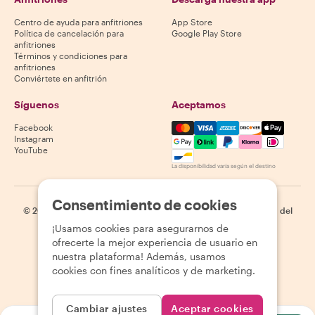
Centro de ayuda para anfitriones
App Store
Política de cancelación para
Google Play Store
anfitriones
Términos y condiciones para
anfitriones
Conviértete en anfitrión
Síguenos
Aceptamos
Mastercard, Visa, Amex, Di
Facebook
Instagram
YouTube
La disponibilidad varía según el destino
Consentimiento de cookies
©
2026
Withlocals.com
|
Política de privacidad
|
Cookies
|
Mapa del
sitio
¡Usamos cookies para asegurarnos de
ofrecerte la mejor experiencia de usuario en
nuestra plataforma! Además, usamos
cookies con fines analíticos y de marketing.
Cambiar ajustes
Aceptar cookies