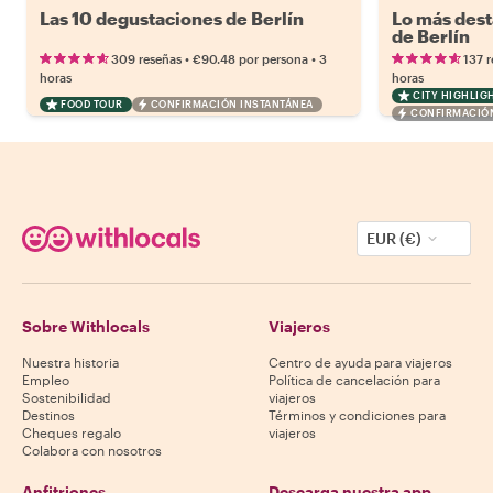
Las 10 degustaciones de Berlín
Lo más dest
de Berlín
•
•
309 reseñas
€90.48
por persona
3
137 
horas
horas
CITY HIGHLIG
FOOD TOUR
CONFIRMACIÓN INSTANTÁNEA
CONFIRMACIÓN
EUR (€)
Sobre Withlocals
Viajeros
Nuestra historia
Centro de ayuda para viajeros
Empleo
Política de cancelación para
Sostenibilidad
viajeros
Destinos
Términos y condiciones para
Cheques regalo
viajeros
Colabora con nosotros
Anfitriones
Descarga nuestra app