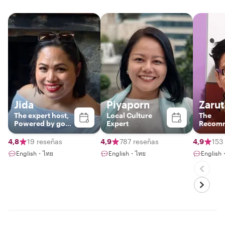
Jida
Piyaporn
Zarut
The expert host,
Local Culture
The
Powered by good
Expert
Recom
vibe
Local I
4,8
19 reseñas
4,9
787 reseñas
4,9
153
English・ไทย
English・ไทย
English