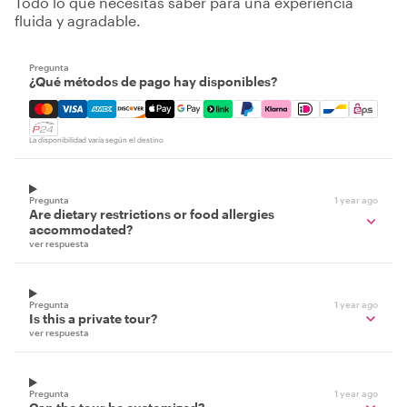
Todo lo que necesitas saber para una experiencia
fluida y agradable.
Pregunta
¿Qué métodos de pago hay disponibles?
Mastercard, Visa, Amex, Discover, Apple Pay, Google Pay
La disponibilidad varía según el destino
Pregunta
1 year ago
Are dietary restrictions or food allergies
accommodated?
ver respuesta
Pregunta
1 year ago
Is this a private tour?
ver respuesta
Pregunta
1 year ago