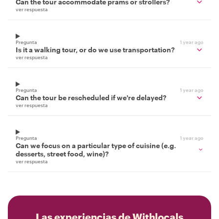
Can the tour accommodate prams or strollers?
ver respuesta
Pregunta
1 year ago
Is it a walking tour, or do we use transportation?
ver respuesta
Pregunta
1 year ago
Can the tour be rescheduled if we're delayed?
ver respuesta
Pregunta
1 year ago
Can we focus on a particular type of cuisine (e.g.
desserts, street food, wine)?
ver respuesta
Las experiencias de Withlocals