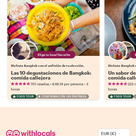
Elige tu local favorito
Disfruta Bangkok con el anfitrión de tu elección.
Disfruta Bangkok c
Las 10 degustaciones de Bangkok:
Un sabor de
comida callejera
comida call
•
•
701 reseñas
€46.19
por persona
3
223 
horas
horas
FOOD TOUR
CONFIRMACIÓN INSTANTÁNEA
FOOD TOUR
EUR (€)