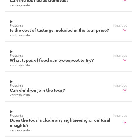
Can the tour be customized?
ver respuesta
Pregunta
1 year ago
Is the cost of tastings included in the tour price?
ver respuesta
Pregunta
1 year ago
What types of food can we expect to try?
ver respuesta
Pregunta
1 year ago
Can children join the tour?
ver respuesta
Pregunta
1 year ago
Does the tour include any sightseeing or cultural
insights?
ver respuesta