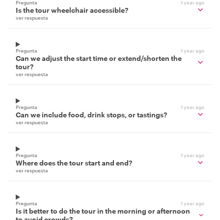
Pregunta
1 year ago
Is the tour wheelchair accessible?
ver respuesta
Pregunta
1 year ago
Can we adjust the start time or extend/shorten the
tour?
ver respuesta
Pregunta
1 year ago
Can we include food, drink stops, or tastings?
ver respuesta
Pregunta
1 year ago
Where does the tour start and end?
ver respuesta
Pregunta
1 year ago
Is it better to do the tour in the morning or afternoon
to avoid crowds?