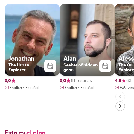
Jonathan
Alan
Ales
The Urban
Seeker of hidden
The Cul
Explorer
gems
Explore
Barcel
Storyte
5,0
5,0
61 reseñas
4,9
63 
English・Español
English・Español
Ελληνικ
Esto es
el plan