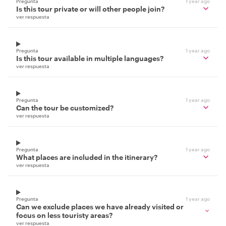
Pregunta
1 year ago
Is this tour private or will other people join?
ver respuesta
Pregunta
1 year ago
Is this tour available in multiple languages?
ver respuesta
Pregunta
1 year ago
Can the tour be customized?
ver respuesta
Pregunta
1 year ago
What places are included in the itinerary?
ver respuesta
Pregunta
1 year ago
Can we exclude places we have already visited or
focus on less touristy areas?
ver respuesta