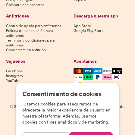
Colabora con nosotros
Anfitriones
Descarga nuestra app
Centro de ayuda para anfitriones
App Store
Política de cancelación para
Google Play Store
anfitriones
Términos y condiciones para
anfitriones
Conviértete en anfitrión
Síguenos
Aceptamos
Mastercard, Visa, Amex, Di
Facebook
Instagram
YouTube
La disponibilidad varía según el destino
Consentimiento de cookies
¡Usamos cookies para asegurarnos de
©
2026
Withlocals.com
|
Política de privacidad
|
Cookies
|
Mapa del
ofrecerte la mejor experiencia de usuario en
sitio
nuestra plataforma! Además, usamos
cookies con fines analíticos y de marketing.