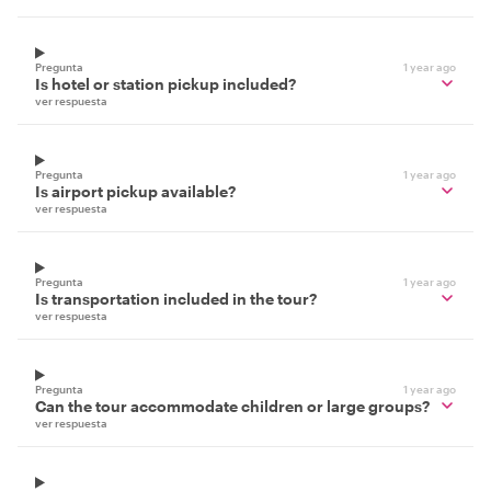
Pregunta
1 year ago
Is hotel or station pickup included?
ver respuesta
Pregunta
1 year ago
Is airport pickup available?
ver respuesta
Pregunta
1 year ago
Is transportation included in the tour?
ver respuesta
Pregunta
1 year ago
Can the tour accommodate children or large groups?
ver respuesta