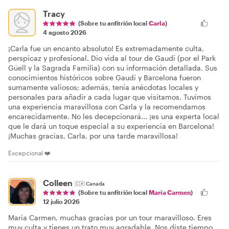
Tracy
(Sobre tu anfitrión local
Carla
)
4 agosto 2026
¡Carla fue un encanto absoluto! Es extremadamente culta,
perspicaz y profesional. Dio vida al tour de Gaudí (por el Park
Güell y la Sagrada Familia) con su información detallada. Sus
conocimientos históricos sobre Gaudí y Barcelona fueron
sumamente valiosos; además, tenía anécdotas locales y
personales para añadir a cada lugar que visitamos. Tuvimos
una experiencia maravillosa con Carla y la recomendamos
encarecidamente. No les decepcionará... ¡es una experta local
que le dará un toque especial a su experiencia en Barcelona!
¡Muchas gracias, Carla, por una tarde maravillosa!
Excepcional ❤️
Colleen
🇨🇦
Canada
(Sobre tu anfitrión local
Maria Carmen
)
12 julio 2026
Maria Carmen, muchas gracias por un tour maravilloso. Eres
muy culta y tienes un trato muy agradable. Nos diste tiempo