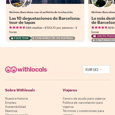
Elige tu local favorito
Disfruta Barcelona con el anfitrión de tu elección.
Disfruta Barcelona
Las 10 degustaciones de Barcelona:
Lo más dest
tour de tapas
de Barcelo
•
•
889 reseñas
€103.73
por persona
3
808 
horas
horas
GRUPO PEQUE
FOOD TOUR
CONFIRMACIÓN INSTANTÁNEA
CONFIRMACIÓN
EUR (€)
Sobre Withlocals
Viajeros
Nuestra historia
Centro de ayuda para viajeros
Empleo
Política de cancelación para
Sostenibilidad
viajeros
Destinos
Términos y condiciones para
Cheques regalo
viajeros