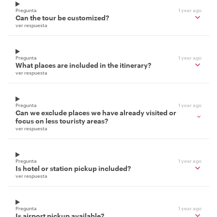
Pregunta
1 year ago
Can the tour be customized?
ver respuesta
Pregunta
1 year ago
What places are included in the itinerary?
ver respuesta
Pregunta
1 year ago
Can we exclude places we have already visited or
focus on less touristy areas?
ver respuesta
Pregunta
1 year ago
Is hotel or station pickup included?
ver respuesta
Pregunta
1 year ago
Is airport pickup available?