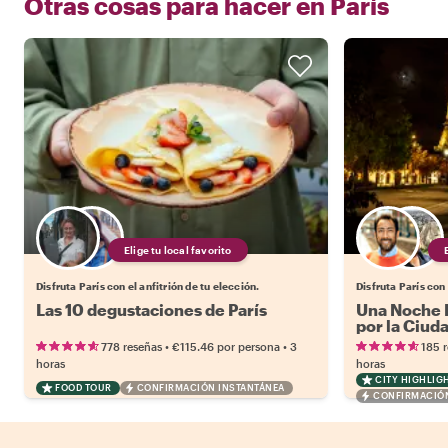
Otras cosas para hacer en
París
Elige tu local favorito
Disfruta París con el anfitrión de tu elección.
Disfruta París con 
Las 10 degustaciones de París
Una Noche M
por la Ciud
•
•
778 reseñas
€115.46
por persona
3
185 
horas
horas
CITY HIGHLIG
FOOD TOUR
CONFIRMACIÓN INSTANTÁNEA
CONFIRMACIÓN