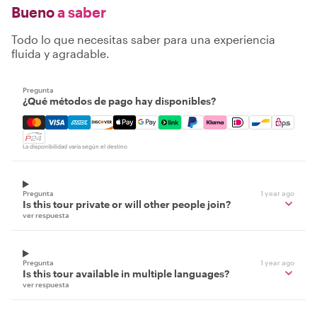
Bueno
a saber
Todo lo que necesitas saber para una experiencia
fluida y agradable.
Pregunta
¿Qué métodos de pago hay disponibles?
Mastercard, Visa, Amex, Discover, Apple Pay, Google Pay
La disponibilidad varía según el destino
Pregunta
1 year ago
Is this tour private or will other people join?
ver respuesta
Pregunta
1 year ago
Is this tour available in multiple languages?
ver respuesta