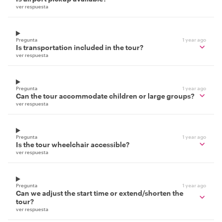
ver respuesta
Pregunta
1 year ago
Is transportation included in the tour?
ver respuesta
Pregunta
1 year ago
Can the tour accommodate children or large groups?
ver respuesta
Pregunta
1 year ago
Is the tour wheelchair accessible?
ver respuesta
Pregunta
1 year ago
Can we adjust the start time or extend/shorten the
tour?
ver respuesta