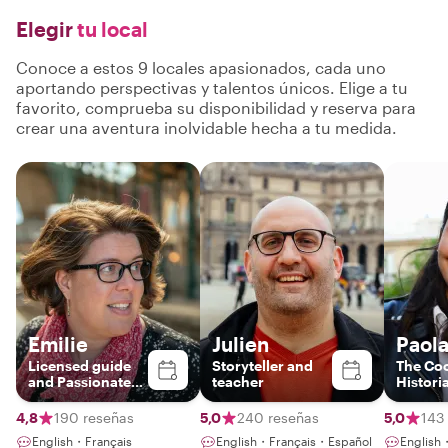
Elegir
tu local
Conoce a estos 9 locales apasionados, cada uno
aportando perspectivas y talentos únicos. Elige a tu
favorito, comprueba su disponibilidad y reserva para
crear una aventura inolvidable hecha a tu medida.
Emilie
Julien
Paol
Licensed guide
Storyteller and
The Coo
and Passionate
teacher
Histori
Parisian
4,8
190 reseñas
5,0
240 reseñas
5,0
143
English・Français
English・Français・Español
English