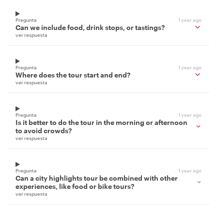
Pregunta
1 year ago
Can we include food, drink stops, or tastings?
ver respuesta
Pregunta
1 year ago
Where does the tour start and end?
ver respuesta
Pregunta
1 year ago
Is it better to do the tour in the morning or afternoon
to avoid crowds?
ver respuesta
Pregunta
1 year ago
Can a city highlights tour be combined with other
experiences, like food or bike tours?
ver respuesta