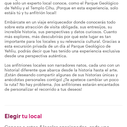
que solo un experto local conoce, como el Parque Geológico
de Yehliu y el Templo Cihu. ¡Porque en esta experiencia, solo
estáis tú y tu anfitrión local!
Embárcate en un viaje enriquecedor donde conocerás todo
sobre esta atracción de visita obligada, sus entresijos, su
increíble historia, sus perspectivas y datos curiosos. Cuanto
más explores, más descubrirás por qué este lugar es tan
importante para los locales y su relevancia cultural. Gracias a
esta excursión privada de un día al Parque Geológico de
Yehliu, podrás decir que has tenido una experiencia exclusiva
desde una perspectiva auténtica.
Los anfitriones locales son narradores natos, cada uno con un
historial diferente que abarca desde la historia hasta el arte.
¡Están deseando compartir algunas de sus historias únicas y
anécdotas personales contigo! ¿Te apetece cambiar un poco
la ruta? No hay problema, ¡los anfitriones estarán encantados
de personalizar el recorrido a tus deseos!
Elegir
tu local
Conoce a estos 4 locales apasionados, cada uno