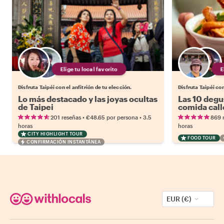
Elige tu local favorito
Disfruta Taipéi con el anfitrión de tu elección.
Disfruta Taipéi con
Lo más destacado y las joyas ocultas
Las 10 degu
de Taipei
comida call
•
•
201 reseñas
€48.65
por persona
3.5
869 
horas
horas
CITY HIGHLIGHT TOUR
FOOD TOUR
CONFIRMACIÓN INSTANTÁNEA
EUR (€)