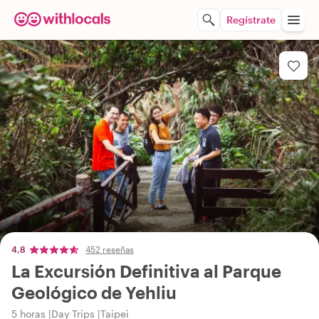
Regístrate
4,8
452 reseñas
La Excursión Definitiva al Parque
Geológico de Yehliu
5 horas
Day Trips
Taipei