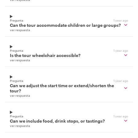
Pregunta
1 year ago
Can the tour accommodate children or large groups?
ver respuesta
Pregunta
1 year ago
Is the tour wheelchair accessible?
ver respuesta
Pregunta
1 year ago
Can we adjust the start time or extend/shorten the
tour?
ver respuesta
Pregunta
1 year ago
Can we include food, drink stops, or tastings?
ver respuesta