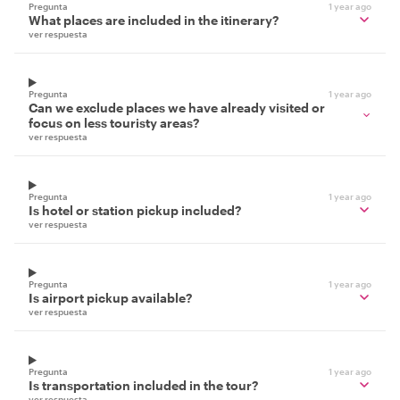
Pregunta
1 year ago
What places are included in the itinerary?
ver respuesta
Pregunta
1 year ago
Can we exclude places we have already visited or
focus on less touristy areas?
ver respuesta
Pregunta
1 year ago
Is hotel or station pickup included?
ver respuesta
Pregunta
1 year ago
Is airport pickup available?
ver respuesta
Pregunta
1 year ago
Is transportation included in the tour?
ver respuesta