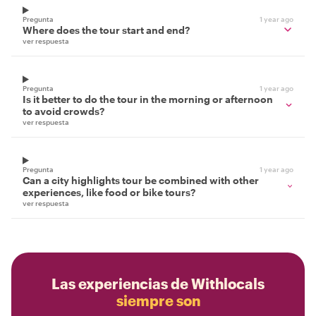
Pregunta
1 year ago
Where does the tour start and end?
ver respuesta
Pregunta
1 year ago
Is it better to do the tour in the morning or afternoon
to avoid crowds?
ver respuesta
Pregunta
1 year ago
Can a city highlights tour be combined with other
experiences, like food or bike tours?
ver respuesta
Las experiencias de Withlocals
siempre son