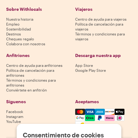
Sobre Withlocals
Viajeros
Nuestra historia
Centro de ayuda para viajeros
Empleo
Política de cancelación para
Sostenibilidad
viajeros
Destinos
Términos y condiciones para
Cheques regalo
viajeros
Colabora con nosotros
Anfitriones
Descarga nuestra app
Centro de ayuda para anfitriones
App Store
Política de cancelación para
Google Play Store
anfitriones
Términos y condiciones para
anfitriones
Conviértete en anfitrión
Síguenos
Aceptamos
Mastercard, Visa, Amex, Di
Facebook
Instagram
YouTube
La disponibilidad varía según el destino
Consentimiento de cookies