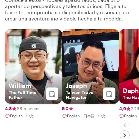
aportando perspectivas y talentos únicos. Elige a tu
favorito, comprueba su disponibilidad y reserva para
crear una aventura inolvidable hecha a tu medida.
William
Joseph
Daph
The Full Time
Taiwan Travel
Father
Navigator
The Ha
4,8
68 reseñas
5,0
4,9
209
English・中文
English・日本語・中文
Englis