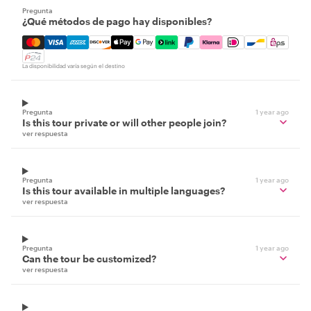
Pregunta
¿Qué métodos de pago hay disponibles?
Mastercard, Visa, Amex, Discover, Apple Pay, Google Pay
La disponibilidad varía según el destino
Pregunta
1 year ago
Is this tour private or will other people join?
ver respuesta
Pregunta
1 year ago
Is this tour available in multiple languages?
ver respuesta
Pregunta
1 year ago
Can the tour be customized?
ver respuesta