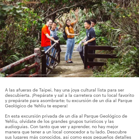
A las afueras de Taipei, hay una joya cultural lista para ser
descubierta. ¡Prepárate y sal a la carretera con tu local favorito
y prepárate para asombrarte; tu excursión de un día al Parque
Geológico de Yehliu te espera!
En esta excursión privada de un día al Parque Geológico de
Yehliu, olvídate de los grandes grupos turísticos y las
audioguías. Con tanto que ver y aprender, no hay mejor
manera que tener a un local conocedor a tu lado. Descubre
sus lugares más conocidos, así como esos pequeños detalles