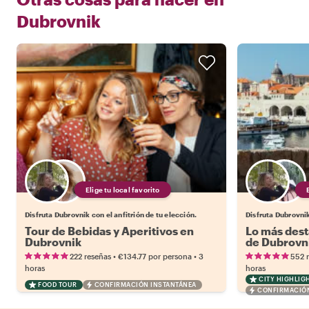
Dubrovnik
Elige tu local favorito
Disfruta Dubrovnik con el anfitrión de tu elección.
Disfruta Dubrovnik
Tour de Bebidas y Aperitivos en
Lo más dest
Dubrovnik
de Dubrovn
•
•
222 reseñas
€134.77
por persona
3
552 
horas
horas
CITY HIGHLIG
FOOD TOUR
CONFIRMACIÓN INSTANTÁNEA
CONFIRMACIÓN