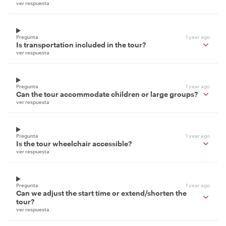
ver respuesta
Pregunta
1 year ago
Is transportation included in the tour?
ver respuesta
Pregunta
1 year ago
Can the tour accommodate children or large groups?
ver respuesta
Pregunta
1 year ago
Is the tour wheelchair accessible?
ver respuesta
Pregunta
1 year ago
Can we adjust the start time or extend/shorten the
tour?
ver respuesta