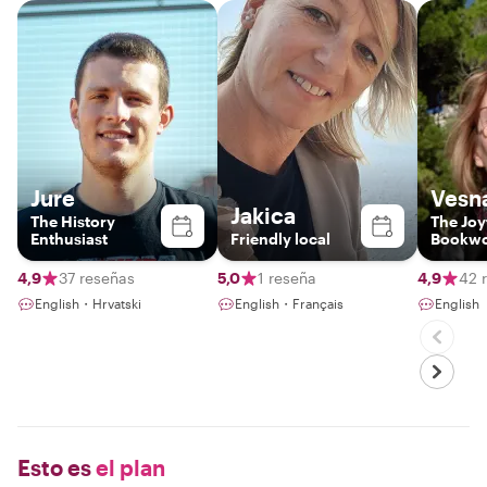
Jure
Vesn
Jakica
The History
The Joy
Enthusiast
Friendly local
Bookw
4,9
37 reseñas
5,0
1 reseña
4,9
42 
English・Hrvatski
English・Français
English
Esto es
el plan