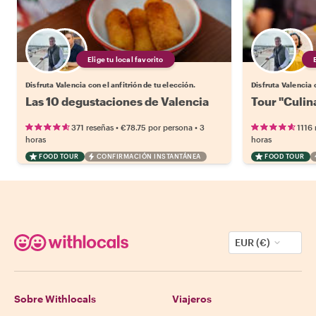
Elige tu local favorito
Disfruta Valencia con el anfitrión de tu elección.
Disfruta Valencia c
Las 10 degustaciones de Valencia
Tour "Culin
•
•
371 reseñas
€78.75
por persona
3
1116 
horas
horas
FOOD TOUR
CONFIRMACIÓN INSTANTÁNEA
FOOD TOUR
EUR (€)
Sobre Withlocals
Viajeros