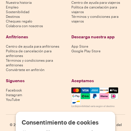
Nuestra historia
Centro de ayuda para viajeros
Empleo
Política de cancelación para
Sostenibilidad
viajeros
Destinos
Términos y condiciones para
Cheques regalo
viajeros
Colabora con nosotros
Anfitriones
Descarga nuestra app
Centro de ayuda para anfitriones
App Store
Política de cancelación para
Google Play Store
anfitriones
Términos y condiciones para
anfitriones
Conviértete en anfitrión
Síguenos
Aceptamos
Mastercard, Visa, Amex, Di
Facebook
Instagram
YouTube
La disponibilidad varía según el destino
Consentimiento de cookies
©
2026
Withlocals.com
|
Política de privacidad
|
Cookies
|
Mapa del
sitio