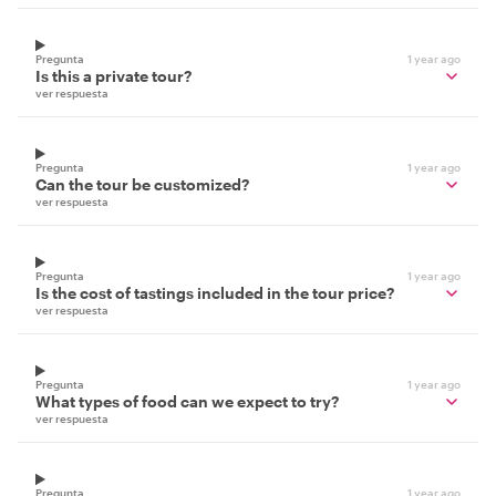
Pregunta
1 year ago
Is this a private tour?
ver respuesta
Pregunta
1 year ago
Can the tour be customized?
ver respuesta
Pregunta
1 year ago
Is the cost of tastings included in the tour price?
ver respuesta
Pregunta
1 year ago
What types of food can we expect to try?
ver respuesta
Pregunta
1 year ago