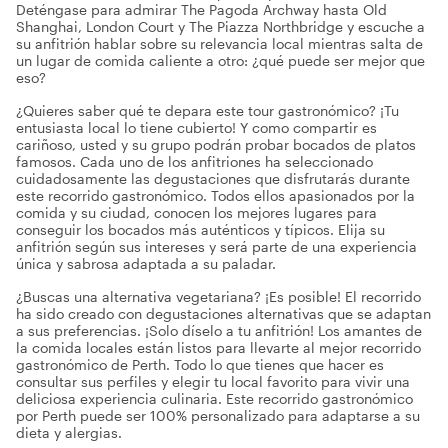
Deténgase para admirar The Pagoda Archway hasta Old
Shanghai, London Court y The Piazza Northbridge y escuche a
su anfitrión hablar sobre su relevancia local mientras salta de
un lugar de comida caliente a otro: ¿qué puede ser mejor que
eso?
¿Quieres saber qué te depara este tour gastronómico? ¡Tu
entusiasta local lo tiene cubierto! Y como compartir es
cariñoso, usted y su grupo podrán probar bocados de platos
famosos. Cada uno de los anfitriones ha seleccionado
cuidadosamente las degustaciones que disfrutarás durante
este recorrido gastronómico. Todos ellos apasionados por la
comida y su ciudad, conocen los mejores lugares para
conseguir los bocados más auténticos y típicos. Elija su
anfitrión según sus intereses y será parte de una experiencia
única y sabrosa adaptada a su paladar.
¿Buscas una alternativa vegetariana? ¡Es posible! El recorrido
ha sido creado con degustaciones alternativas que se adaptan
a sus preferencias. ¡Solo díselo a tu anfitrión! Los amantes de
la comida locales están listos para llevarte al mejor recorrido
gastronómico de Perth. Todo lo que tienes que hacer es
consultar sus perfiles y elegir tu local favorito para vivir una
deliciosa experiencia culinaria. Este recorrido gastronómico
por Perth puede ser 100% personalizado para adaptarse a su
dieta y alergias.