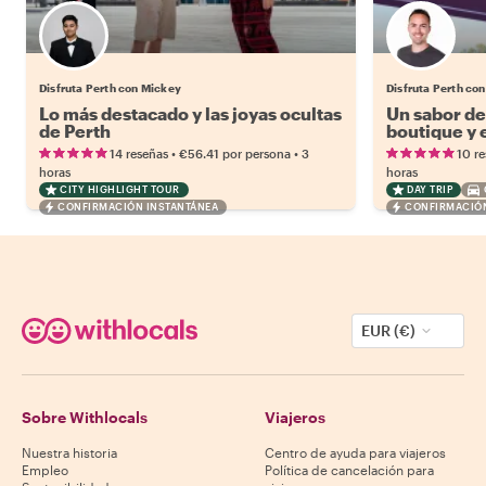
Disfruta Perth con Mickey
Disfruta Perth con
Lo más destacado y las joyas ocultas
Un sabor de
de Perth
boutique y 
•
•
14 reseñas
€56.41
por persona
3
10 r
horas
horas
CITY HIGHLIGHT TOUR
DAY TRIP
CONFIRMACIÓN INSTANTÁNEA
CONFIRMACIÓN
EUR (€)
Sobre Withlocals
Viajeros
Nuestra historia
Centro de ayuda para viajeros
Empleo
Política de cancelación para