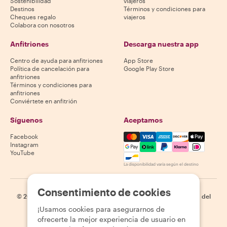
Sostenibilidad
viajeros
Destinos
Términos y condiciones para
Cheques regalo
viajeros
Colabora con nosotros
Anfitriones
Descarga nuestra app
Centro de ayuda para anfitriones
App Store
Política de cancelación para
Google Play Store
anfitriones
Términos y condiciones para
anfitriones
Conviértete en anfitrión
Síguenos
Aceptamos
Mastercard, Visa, Amex, Di
Facebook
Instagram
YouTube
La disponibilidad varía según el destino
Consentimiento de cookies
©
2026
Withlocals.com
|
Política de privacidad
|
Cookies
|
Mapa del
sitio
¡Usamos cookies para asegurarnos de
ofrecerte la mejor experiencia de usuario en