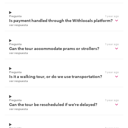
Pregunta
1 year ago
Is payment handled through the Withlocals platform?
ver respuesta
Pregunta
1 year ago
Can the tour accommodate prams or strollers?
ver respuesta
Pregunta
1 year ago
Is it a walking tour, or do we use transportation?
ver respuesta
Pregunta
1 year ago
Can the tour be rescheduled if we're delayed?
ver respuesta