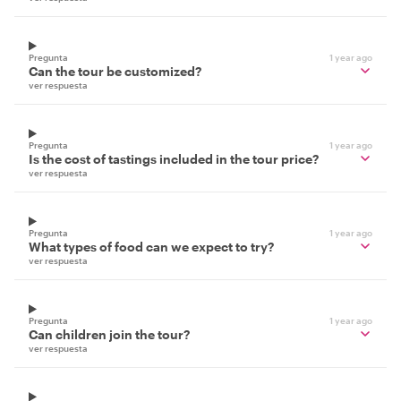
Pregunta
1 year ago
Can the tour be customized?
ver respuesta
Pregunta
1 year ago
Is the cost of tastings included in the tour price?
ver respuesta
Pregunta
1 year ago
What types of food can we expect to try?
ver respuesta
Pregunta
1 year ago
Can children join the tour?
ver respuesta