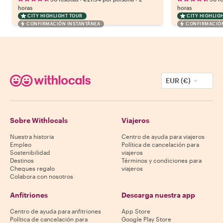
horas
horas
CITY HIGHLIGHT TOUR
CITY HIGHLIG
CONFIRMACIÓN INSTANTÁNEA
CONFIRMACIÓN
EUR (€)
Sobre Withlocals
Viajeros
Nuestra historia
Centro de ayuda para viajeros
Empleo
Política de cancelación para
Sostenibilidad
viajeros
Destinos
Términos y condiciones para
Cheques regalo
viajeros
Colabora con nosotros
Anfitriones
Descarga nuestra app
Centro de ayuda para anfitriones
App Store
Política de cancelación para
Google Play Store