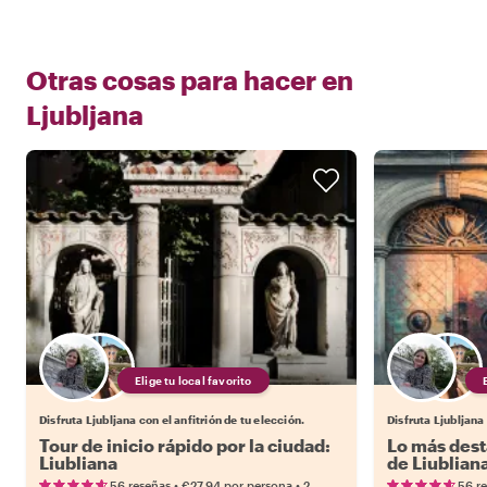
Otras cosas para hacer en
Ljubljana
Elige tu local favorito
Disfruta Ljubljana con el anfitrión de tu elección.
Disfruta Ljubljana 
Tour de inicio rápido por la ciudad:
Lo más dest
Liubliana
de Liublian
•
•
56 reseñas
€27.94
por persona
2
56 r