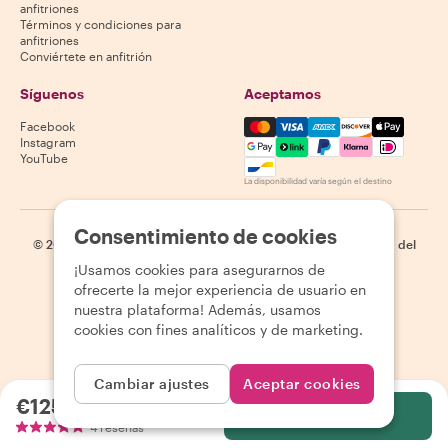
anfitriones
Términos y condiciones para
anfitriones
Conviértete en anfitrión
Síguenos
Aceptamos
Mastercard, Visa, Amex, Di
Facebook
Instagram
YouTube
La disponibilidad varía según el destino
Consentimiento de cookies
©
2026
Withlocals.com
|
Política de privacidad
|
Cookies
|
Mapa del
sitio
¡Usamos cookies para asegurarnos de
ofrecerte la mejor experiencia de usuario en
nuestra plataforma! Además, usamos
cookies con fines analíticos y de marketing.
Cambiar ajustes
Aceptar cookies
€125.59
por persona
Selecciona
4 reseñas