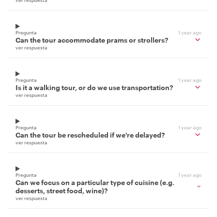
Pregunta
1 year ago
Can the tour accommodate prams or strollers?
ver respuesta
Pregunta
1 year ago
Is it a walking tour, or do we use transportation?
ver respuesta
Pregunta
1 year ago
Can the tour be rescheduled if we're delayed?
ver respuesta
Pregunta
1 year ago
Can we focus on a particular type of cuisine (e.g.
desserts, street food, wine)?
ver respuesta