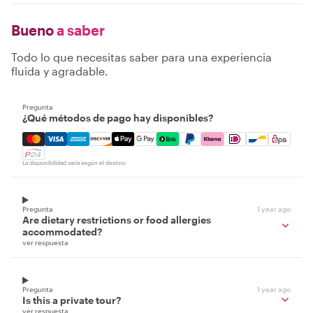
Bueno
a saber
Todo lo que necesitas saber para una experiencia
fluida y agradable.
Pregunta
¿Qué métodos de pago hay disponibles?
Mastercard, Visa, Amex, Discover, Apple Pay, Google Pay
La disponibilidad varía según el destino
Pregunta
1 year ago
Are dietary restrictions or food allergies
accommodated?
ver respuesta
Pregunta
1 year ago
Is this a private tour?
ver respuesta