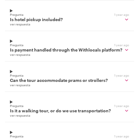
Pregunta
1 year ago
Is hotel pickup included?
ver respuesta
Pregunta
1 year ago
Is payment handled through the Withlocals platform?
ver respuesta
Pregunta
1 year ago
Can the tour accommodate prams or strollers?
ver respuesta
Pregunta
1 year ago
Is it a walking tour, or do we use transportation?
ver respuesta
Pregunta
1 year ago