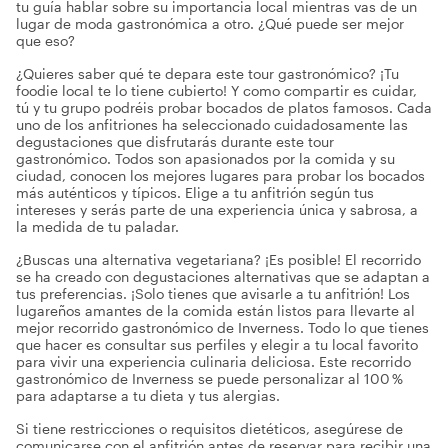
tu guía hablar sobre su importancia local mientras vas de un
lugar de moda gastronómica a otro. ¿Qué puede ser mejor
que eso?
¿Quieres saber qué te depara este tour gastronómico? ¡Tu
foodie local te lo tiene cubierto! Y como compartir es cuidar,
tú y tu grupo podréis probar bocados de platos famosos. Cada
uno de los anfitriones ha seleccionado cuidadosamente las
degustaciones que disfrutarás durante este tour
gastronómico. Todos son apasionados por la comida y su
ciudad, conocen los mejores lugares para probar los bocados
más auténticos y típicos. Elige a tu anfitrión según tus
intereses y serás parte de una experiencia única y sabrosa, a
la medida de tu paladar.
¿Buscas una alternativa vegetariana? ¡Es posible! El recorrido
se ha creado con degustaciones alternativas que se adaptan a
tus preferencias. ¡Solo tienes que avisarle a tu anfitrión! Los
lugareños amantes de la comida están listos para llevarte al
mejor recorrido gastronómico de Inverness. Todo lo que tienes
que hacer es consultar sus perfiles y elegir a tu local favorito
para vivir una experiencia culinaria deliciosa. Este recorrido
gastronómico de Inverness se puede personalizar al 100 %
para adaptarse a tu dieta y tus alergias.
Si tiene restricciones o requisitos dietéticos, asegúrese de
comunicarse con el anfitrión antes de reservar para recibir una