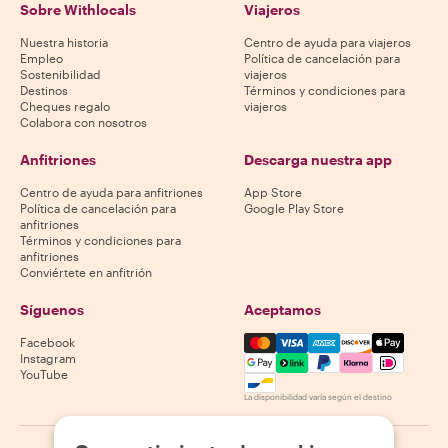
Sobre Withlocals
Viajeros
Nuestra historia
Centro de ayuda para viajeros
Empleo
Política de cancelación para
Sostenibilidad
viajeros
Destinos
Términos y condiciones para
Cheques regalo
viajeros
Colabora con nosotros
Anfitriones
Descarga nuestra app
Centro de ayuda para anfitriones
App Store
Política de cancelación para
Google Play Store
anfitriones
Términos y condiciones para
anfitriones
Conviértete en anfitrión
Síguenos
Aceptamos
Mastercard, Visa, Amex, Di
Facebook
Instagram
YouTube
La disponibilidad varía según el destino