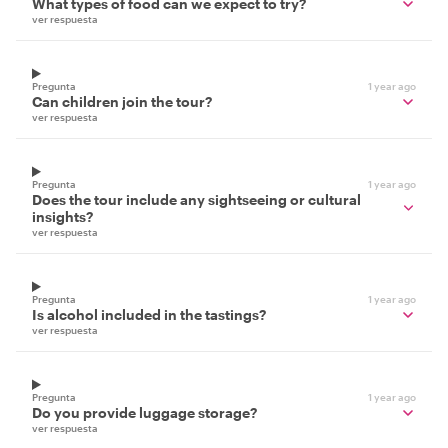
What types of food can we expect to try?
ver respuesta
Pregunta
1 year ago
Can children join the tour?
ver respuesta
Pregunta
1 year ago
Does the tour include any sightseeing or cultural
insights?
ver respuesta
Pregunta
1 year ago
Is alcohol included in the tastings?
ver respuesta
Pregunta
1 year ago
Do you provide luggage storage?
ver respuesta