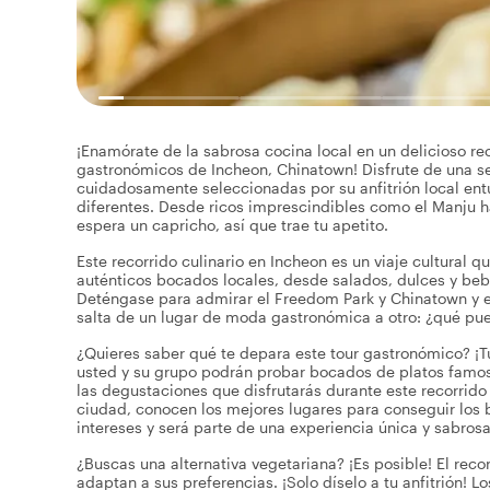
¡Enamórate de la sabrosa cocina local en un delicioso r
gastronómicos de Incheon, Chinatown! Disfrute de una 
cuidadosamente seleccionadas por su anfitrión local entu
diferentes. Desde ricos imprescindibles como el Manju h
espera un capricho, así que trae tu apetito.
Este recorrido culinario en Incheon es un viaje cultural 
auténticos bocados locales, desde salados, dulces y be
Deténgase para admirar el Freedom Park y Chinatown y es
salta de un lugar de moda gastronómica a otro: ¿qué pu
¿Quieres saber qué te depara este tour gastronómico? ¡Tu
usted y su grupo podrán probar bocados de platos famos
las degustaciones que disfrutarás durante este recorrid
ciudad, conocen los mejores lugares para conseguir los b
intereses y será parte de una experiencia única y sabros
¿Buscas una alternativa vegetariana? ¡Es posible! El rec
adaptan a sus preferencias. ¡Solo díselo a tu anfitrión! L