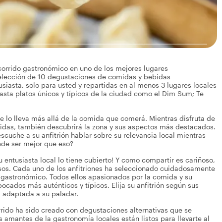
ecorrido gastronómico en uno de los mejores lugares
selección de 10 degustaciones de comidas y bebidas
siasta, solo para usted y repartidas en al menos 3 lugares locales
asta platos únicos y típicos de la ciudad como el Dim Sum; Te
que lo lleva más allá de la comida que comerá. Mientras disfruta de
bidas, también descubrirá la zona y sus aspectos más destacados.
cuche a su anfitrión hablar sobre su relevancia local mientras
ede ser mejor que eso?
 entusiasta local lo tiene cubierto! Y como compartir es cariñoso,
os. Cada uno de los anfitriones ha seleccionado cuidadosamente
o gastronómico. Todos ellos apasionados por la comida y su
ocados más auténticos y típicos. Elija su anfitrión según sus
a adaptada a su paladar.
orrido ha sido creado con degustaciones alternativas que se
os amantes de la gastronomía locales están listos para llevarte al