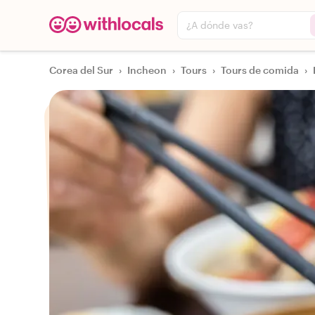
¿A dónde vas?
Corea del Sur
›
Incheon
›
Tours
›
Tours de comida
›