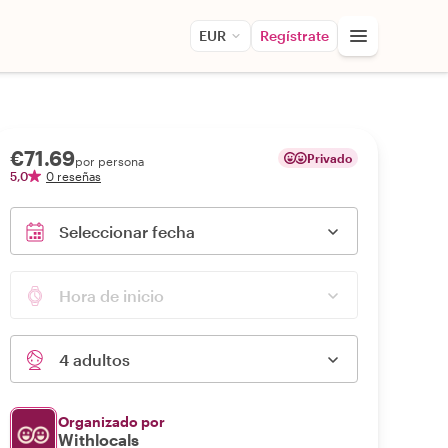
EUR
Regístrate
€71.69
Privado
por persona
5,0
0 reseñas
Seleccionar fecha
Hora de inicio
4 adultos
Organizado por
Withlocals