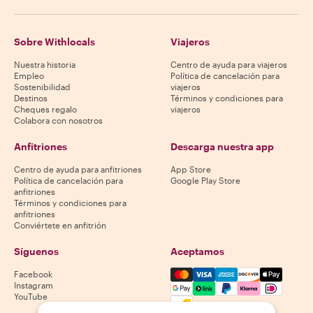
Sobre Withlocals
Viajeros
Nuestra historia
Centro de ayuda para viajeros
Empleo
Política de cancelación para
Sostenibilidad
viajeros
Destinos
Términos y condiciones para
Cheques regalo
viajeros
Colabora con nosotros
Anfitriones
Descarga nuestra app
Centro de ayuda para anfitriones
App Store
Política de cancelación para
Google Play Store
anfitriones
Términos y condiciones para
anfitriones
Conviértete en anfitrión
Síguenos
Aceptamos
Mastercard, Visa, Amex, Di
Facebook
Instagram
YouTube
La disponibilidad varía según el destino