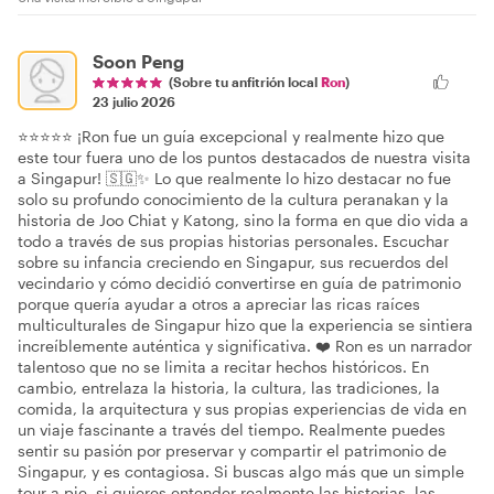
Soon Peng
(Sobre tu anfitrión local
Ron
)
23 julio 2026
⭐⭐⭐⭐⭐ ¡Ron fue un guía excepcional y realmente hizo que
este tour fuera uno de los puntos destacados de nuestra visita
a Singapur! 🇸🇬✨ Lo que realmente lo hizo destacar no fue
solo su profundo conocimiento de la cultura peranakan y la
historia de Joo Chiat y Katong, sino la forma en que dio vida a
todo a través de sus propias historias personales. Escuchar
sobre su infancia creciendo en Singapur, sus recuerdos del
vecindario y cómo decidió convertirse en guía de patrimonio
porque quería ayudar a otros a apreciar las ricas raíces
multiculturales de Singapur hizo que la experiencia se sintiera
increíblemente auténtica y significativa. ❤️ Ron es un narrador
talentoso que no se limita a recitar hechos históricos. En
cambio, entrelaza la historia, la cultura, las tradiciones, la
comida, la arquitectura y sus propias experiencias de vida en
un viaje fascinante a través del tiempo. Realmente puedes
sentir su pasión por preservar y compartir el patrimonio de
Singapur, y es contagiosa. Si buscas algo más que un simple
tour a pie, si quieres entender realmente las historias, las