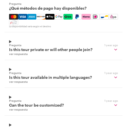
Pregunta
¿Qué métodos de pago hay disponibles?
Mastercard, Visa, Amex, Discover, Apple Pay, Google Pay
La disponibilidad varía según el destino
Pregunta
1 year ago
Is this tour private or will other people join?
ver respuesta
Pregunta
1 year ago
Is this tour available in multiple languages?
ver respuesta
Pregunta
1 year ago
Can the tour be customized?
ver respuesta