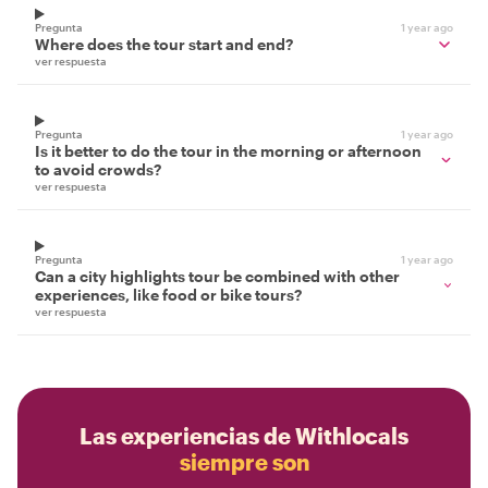
Pregunta
1 year ago
Where does the tour start and end?
ver respuesta
Pregunta
1 year ago
Is it better to do the tour in the morning or afternoon
to avoid crowds?
ver respuesta
Pregunta
1 year ago
Can a city highlights tour be combined with other
experiences, like food or bike tours?
ver respuesta
Las experiencias de Withlocals
siempre son