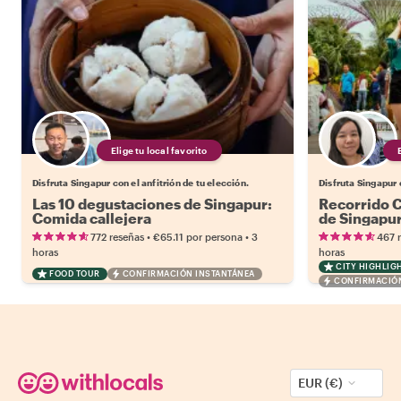
Elige tu local favorito
Disfruta Singapur con el anfitrión de tu elección.
Disfruta Singapur c
Las 10 degustaciones de Singapur:
Recorrido C
Comida callejera
de Singapu
•
•
772 reseñas
€65.11
por persona
3
467 
horas
horas
CITY HIGHLIG
FOOD TOUR
CONFIRMACIÓN INSTANTÁNEA
CONFIRMACIÓN
EUR (€)