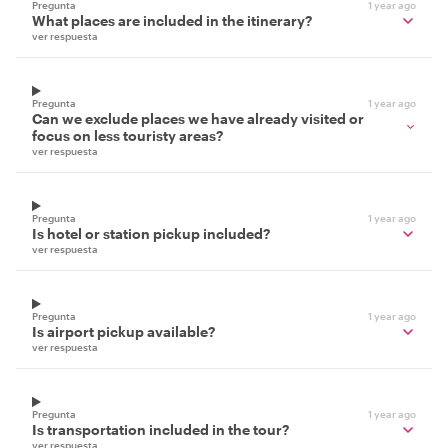
Pregunta
1 year ago
What places are included in the itinerary?
ver respuesta
Pregunta
1 year ago
Can we exclude places we have already visited or
focus on less touristy areas?
ver respuesta
Pregunta
1 year ago
Is hotel or station pickup included?
ver respuesta
Pregunta
1 year ago
Is airport pickup available?
ver respuesta
Pregunta
1 year ago
Is transportation included in the tour?
ver respuesta