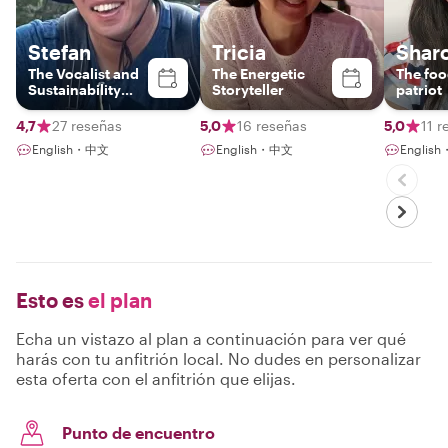
Stefan
Tricia
Shar
The Vocalist and
The Energetic
The foo
Sustainability
Storyteller
patriot
Advocate
4,7
27 reseñas
5,0
16 reseñas
5,0
11 r
English・中文
English・中文
Englis
Esto es
el plan
Echa un vistazo al plan a continuación para ver qué
harás con tu anfitrión local. No dudes en personalizar
esta oferta con el anfitrión que elijas.
Punto de encuentro