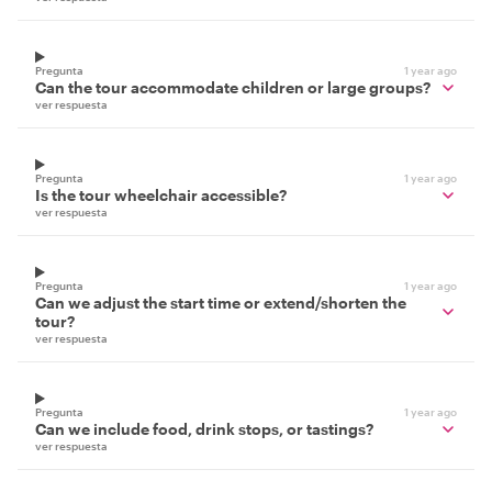
Pregunta
1 year ago
Can the tour accommodate children or large groups?
ver respuesta
Pregunta
1 year ago
Is the tour wheelchair accessible?
ver respuesta
Pregunta
1 year ago
Can we adjust the start time or extend/shorten the
tour?
ver respuesta
Pregunta
1 year ago
Can we include food, drink stops, or tastings?
ver respuesta