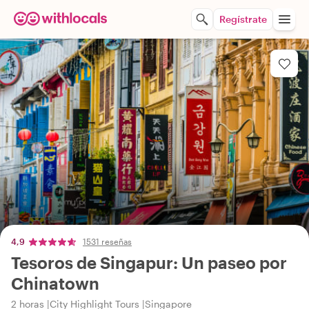
Regístrate
4,9
1531 reseñas
Tesoros de Singapur: Un paseo por
Chinatown
2 horas
City Highlight Tours
Singapore