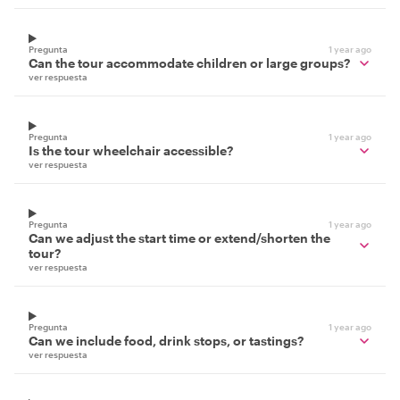
Pregunta
1 year ago
Can the tour accommodate children or large groups?
ver respuesta
Pregunta
1 year ago
Is the tour wheelchair accessible?
ver respuesta
Pregunta
1 year ago
Can we adjust the start time or extend/shorten the
tour?
ver respuesta
Pregunta
1 year ago
Can we include food, drink stops, or tastings?
ver respuesta