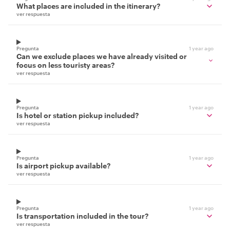
What places are included in the itinerary?
ver respuesta
Pregunta
1 year ago
Can we exclude places we have already visited or
focus on less touristy areas?
ver respuesta
Pregunta
1 year ago
Is hotel or station pickup included?
ver respuesta
Pregunta
1 year ago
Is airport pickup available?
ver respuesta
Pregunta
1 year ago
Is transportation included in the tour?
ver respuesta