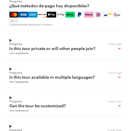
Pregunta
¿Qué métodos de pago hay disponibles?
Mastercard, Visa, Amex, Discover, Apple Pay, Google Pay
La disponibilidad varía según el destino
Pregunta
1 year ago
Is this tour private or will other people join?
ver respuesta
Pregunta
1 year ago
Is this tour available in multiple languages?
ver respuesta
Pregunta
1 year ago
Can the tour be customized?
ver respuesta
Pregunta
1 year ago