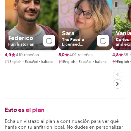
Sara
Vani
Federico
The Foodie
Curious
Fun historian
Licensed
and exc
Italy+Vatican
foodie expert
Tour Guide &
truly lo
4,9
419 reseñas
5,0
401 reseñas
4,8
38 
Photographer
English・Español・Italiano
English・Español・Italiano
English・
Esto es
el plan
Echa un vistazo al plan a continuación para ver qué
harás con tu anfitrión local. No dudes en personalizar