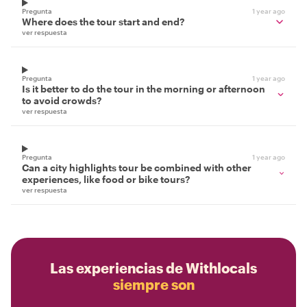
Pregunta
1 year ago
Where does the tour start and end?
ver respuesta
Pregunta
1 year ago
Is it better to do the tour in the morning or afternoon
to avoid crowds?
ver respuesta
Pregunta
1 year ago
Can a city highlights tour be combined with other
experiences, like food or bike tours?
ver respuesta
Las experiencias de Withlocals
siempre son