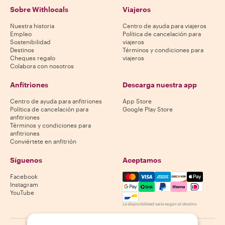
Sobre Withlocals
Viajeros
Nuestra historia
Centro de ayuda para viajeros
Empleo
Política de cancelación para
Sostenibilidad
viajeros
Destinos
Términos y condiciones para
Cheques regalo
viajeros
Colabora con nosotros
Anfitriones
Descarga nuestra app
Centro de ayuda para anfitriones
App Store
Política de cancelación para
Google Play Store
anfitriones
Términos y condiciones para
anfitriones
Conviértete en anfitrión
Síguenos
Aceptamos
Mastercard, Visa, Amex, Di
Facebook
Instagram
YouTube
La disponibilidad varía según el destino