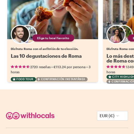
Elige tu local favorito
Disfruta Roma con el anfitrión de tu elección.
Disfruta Roma con 
Las 10 degustaciones de Roma
Lo más dest
de Roma con
•
•
2720 reseñas
€113.24
por persona
3
1349
horas
horas
CITY HIGHLIG
FOOD TOUR
CONFIRMACIÓN INSTANTÁNEA
CONFIRMACIÓN
EUR (€)