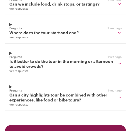
Can we include food, drink stops, or tastings?
ver respuesta
Pregunta
1 year ago
Where does the tour start and end?
ver respuesta
Pregunta
1 year ago
Is it better to do the tour in the morning or afternoon
to avoid crowds?
ver respuesta
Pregunta
1 year ago
Can a city highlights tour be combined with other
experiences, like food or bike tours?
ver respuesta