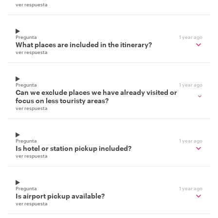
ver respuesta
Pregunta
1 year ago
What places are included in the itinerary?
ver respuesta
Pregunta
1 year ago
Can we exclude places we have already visited or
focus on less touristy areas?
ver respuesta
Pregunta
1 year ago
Is hotel or station pickup included?
ver respuesta
Pregunta
1 year ago
Is airport pickup available?
ver respuesta