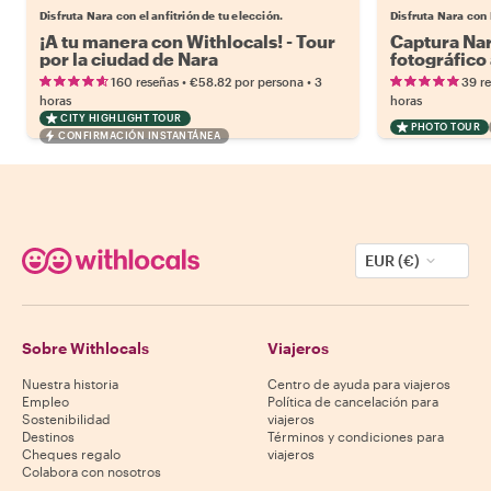
Disfruta Nara con el anfitrión de tu elección.
Disfruta Nara con
¡A tu manera con Withlocals! - Tour
Captura Nar
por la ciudad de Nara
fotográfico 
•
•
160 reseñas
€58.82
por persona
3
39 r
horas
horas
CITY HIGHLIGHT TOUR
PHOTO TOUR
CONFIRMACIÓN INSTANTÁNEA
EUR (€)
Sobre Withlocals
Viajeros
Nuestra historia
Centro de ayuda para viajeros
Empleo
Política de cancelación para
Sostenibilidad
viajeros
Destinos
Términos y condiciones para
Cheques regalo
viajeros
Colabora con nosotros