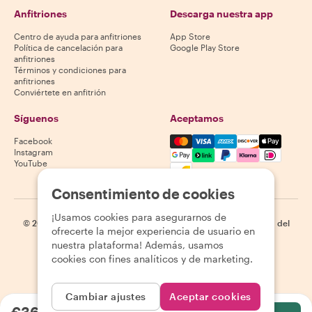
Anfitriones
Descarga nuestra app
Centro de ayuda para anfitriones
App Store
Política de cancelación para
Google Play Store
anfitriones
Términos y condiciones para
anfitriones
Conviértete en anfitrión
Síguenos
Aceptamos
Mastercard, Visa, Amex, Di
Facebook
Instagram
YouTube
La disponibilidad varía según el destino
Consentimiento de cookies
¡Usamos cookies para asegurarnos de
©
2026
Withlocals.com
|
Política de privacidad
|
Cookies
|
Mapa del
ofrecerte la mejor experiencia de usuario en
sitio
nuestra plataforma! Además, usamos
cookies con fines analíticos y de marketing.
Cambiar ajustes
Aceptar cookies