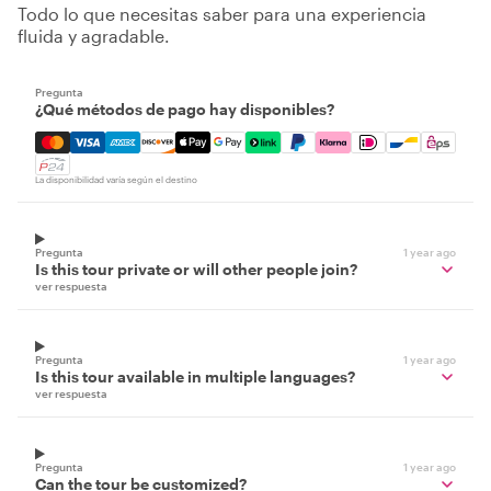
Todo lo que necesitas saber para una experiencia
fluida y agradable.
Pregunta
¿Qué métodos de pago hay disponibles?
Mastercard, Visa, Amex, Discover, Apple Pay, Google Pay
La disponibilidad varía según el destino
Pregunta
1 year ago
Is this tour private or will other people join?
ver respuesta
Pregunta
1 year ago
Is this tour available in multiple languages?
ver respuesta
Pregunta
1 year ago
Can the tour be customized?