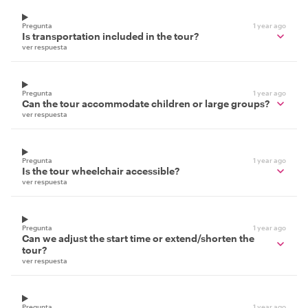
Pregunta
1 year ago
Is transportation included in the tour?
ver respuesta
Pregunta
1 year ago
Can the tour accommodate children or large groups?
ver respuesta
Pregunta
1 year ago
Is the tour wheelchair accessible?
ver respuesta
Pregunta
1 year ago
Can we adjust the start time or extend/shorten the
tour?
ver respuesta
Pregunta
1 year ago