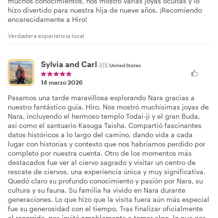
muchos conocimientos, nos mostró varias joyas ocultas y lo
hizo divertido para nuestra hija de nueve años. ¡Recomiendo
encarecidamente a Hiro!
Verdadera experiencia local
Sylvia and Carl
🇺🇸
United States
14 marzo 2026
Pasamos una tarde maravillosa explorando Nara gracias a
nuestro fantástico guía, Hiro. Nos mostró muchísimas joyas de
Nara, incluyendo el hermoso templo Todai-ji y el gran Buda,
así como el santuario Kasuga Taisha. Compartió fascinantes
datos históricos a lo largo del camino, dando vida a cada
lugar con historias y contexto que nos habríamos perdido por
completo por nuestra cuenta. Otro de los momentos más
destacados fue ver al ciervo sagrado y visitar un centro de
rescate de ciervos, una experiencia única y muy significativa.
Quedó claro su profundo conocimiento y pasión por Nara, su
cultura y su fauna. Su familia ha vivido en Nara durante
generaciones. Lo que hizo que la visita fuera aún más especial
fue su generosidad con el tiempo. Tras finalizar oficialmente
el recorrido, nos invitó amablemente a tomar algo, lo que nos