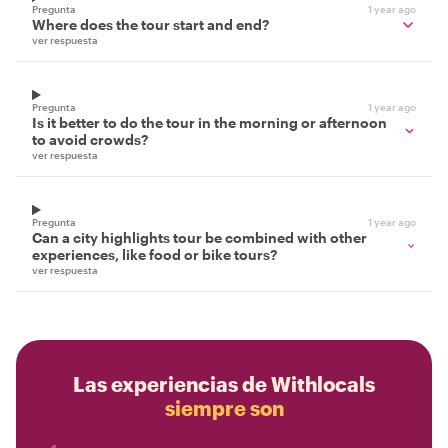
Pregunta
1 year ago
Where does the tour start and end?
ver respuesta
Pregunta
1 year ago
Is it better to do the tour in the morning or afternoon
to avoid crowds?
ver respuesta
Pregunta
1 year ago
Can a city highlights tour be combined with other
experiences, like food or bike tours?
ver respuesta
Las experiencias de Withlocals
siempre son