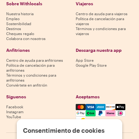
Sobre Withlocals
Viajeros
Nuestra historia
Centro de ayuda para viajeros
Empleo
Política de cancelación para
Sostenibilidad
viajeros
Destinos
Términos y condiciones para
Cheques regalo
viajeros
Colabora con nosotros
Anfitriones
Descarga nuestra app
Centro de ayuda para anfitriones
App Store
Política de cancelación para
Google Play Store
anfitriones
Términos y condiciones para
anfitriones
Conviértete en anfitrión
Síguenos
Aceptamos
Mastercard, Visa, Amex, Di
Facebook
Instagram
YouTube
La disponibilidad varía según el destino
Consentimiento de cookies