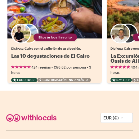
Elige tu local favorito
Disfruta Cairo con el anfitrión de tu elección.
Disfruta Cairo con 
Las 10 degustaciones de El Cairo
La Excursión
Oasis de A
•
•
424 reseñas
€58.82
por persona
3
404 
horas
horas
FOOD TOUR
CONFIRMACIÓN INSTANTÁNEA
DAY TRIP
EUR (€)