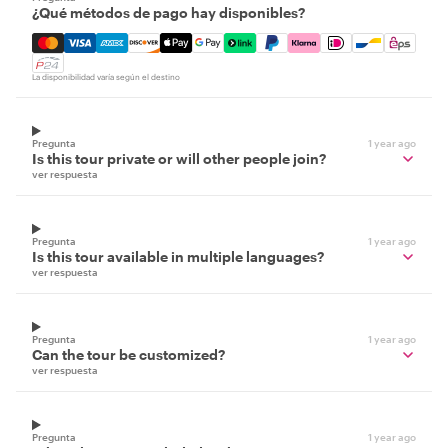
¿Qué métodos de pago hay disponibles?
Mastercard, Visa, Amex, Discover, Apple Pay, Google Pay
La disponibilidad varía según el destino
Pregunta
1 year ago
Is this tour private or will other people join?
ver respuesta
Pregunta
1 year ago
Is this tour available in multiple languages?
ver respuesta
Pregunta
1 year ago
Can the tour be customized?
ver respuesta
Pregunta
1 year ago