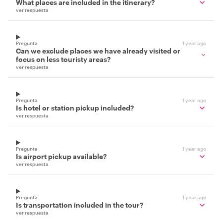
What places are included in the itinerary?
ver respuesta
Pregunta
1 year ago
Can we exclude places we have already visited or
focus on less touristy areas?
ver respuesta
Pregunta
1 year ago
Is hotel or station pickup included?
ver respuesta
Pregunta
1 year ago
Is airport pickup available?
ver respuesta
Pregunta
1 year ago
Is transportation included in the tour?
ver respuesta