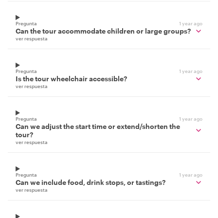
Pregunta
1 year ago
Can the tour accommodate children or large groups?
ver respuesta
Pregunta
1 year ago
Is the tour wheelchair accessible?
ver respuesta
Pregunta
1 year ago
Can we adjust the start time or extend/shorten the
tour?
ver respuesta
Pregunta
1 year ago
Can we include food, drink stops, or tastings?
ver respuesta