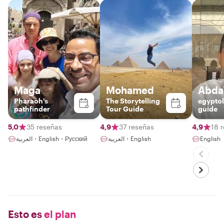
Maga
Mohamed
Abda
Pharaoh's
The Storytelling
egyptol
pathfinder
Tour Guide
guide
5,0
35 reseñas
4,9
37 reseñas
4,9
18 
العربية・English・Русский
العربية・English
English
Esto es
el plan