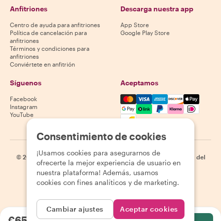
Anfitriones
Descarga nuestra app
Centro de ayuda para anfitriones
App Store
Política de cancelación para
Google Play Store
anfitriones
Términos y condiciones para
anfitriones
Conviértete en anfitrión
Síguenos
Aceptamos
Mastercard, Visa, Amex, Di
Facebook
Instagram
YouTube
La disponibilidad varía según el destino
Consentimiento de cookies
¡Usamos cookies para asegurarnos de
©
2026
Withlocals.com
|
Política de privacidad
|
Cookies
|
Mapa del
ofrecerte la mejor experiencia de usuario en
sitio
nuestra plataforma! Además, usamos
cookies con fines analíticos y de marketing.
Cambiar ajustes
Aceptar cookies
€65.00