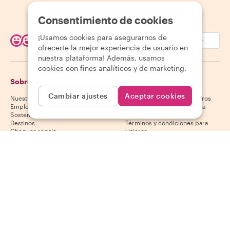
Consentimiento de cookies
¡Usamos cookies para asegurarnos de
EUR (€)
ofrecerte la mejor experiencia de usuario en
nuestra plataforma! Además, usamos
cookies con fines analíticos y de marketing.
Sobre Withlocals
Viajeros
Cambiar ajustes
Aceptar cookies
Nuestra historia
Centro de ayuda para viajeros
Empleo
Política de cancelación para
Sostenibilidad
viajeros
Destinos
Términos y condiciones para
Cheques regalo
viajeros
Colabora con nosotros
Anfitriones
Descarga nuestra app
Centro de ayuda para anfitriones
App Store
Política de cancelación para
Google Play Store
anfitriones
Términos y condiciones para
anfitriones
Conviértete en anfitrión