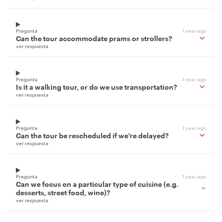
Pregunta
1 year ago
Can the tour accommodate prams or strollers?
ver respuesta
Pregunta
1 year ago
Is it a walking tour, or do we use transportation?
ver respuesta
Pregunta
1 year ago
Can the tour be rescheduled if we're delayed?
ver respuesta
Pregunta
1 year ago
Can we focus on a particular type of cuisine (e.g.
desserts, street food, wine)?
ver respuesta