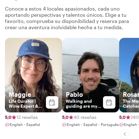
Conoce a estos 4 locales apasionados, cada uno
aportando perspectivas y talentos únicos. Elige a tu
favorito, comprueba su disponibilidad y reserva para
crear una aventura inolvidable hecha a tu medida.
Maggie
Pablo
Rosa
Life Curator |
Walking and
The Mo
Wine Expert &
guiding are my
Catche
Pro
passions
Photographer |
5,0
12 reseñas
5,0
40 reseñas
5,0
280
Crafting Tailor-
English・Español
English・Español・Português
English
Made
Experiences with
a Passion for