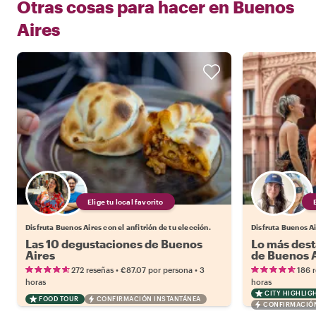
Otras cosas para hacer en
Buenos
Aires
Elige tu local favorito
Disfruta Buenos Aires con el anfitrión de tu elección.
Disfruta Buenos Ai
Las 10 degustaciones de Buenos
Lo más dest
Aires
de Buenos 
•
•
272 reseñas
€87.07
por persona
3
186 
horas
horas
CITY HIGHLIG
FOOD TOUR
CONFIRMACIÓN INSTANTÁNEA
CONFIRMACIÓN