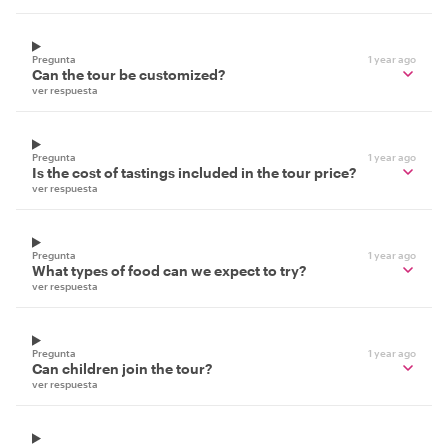
Pregunta
1 year ago
Can the tour be customized?
ver respuesta
Pregunta
1 year ago
Is the cost of tastings included in the tour price?
ver respuesta
Pregunta
1 year ago
What types of food can we expect to try?
ver respuesta
Pregunta
1 year ago
Can children join the tour?
ver respuesta