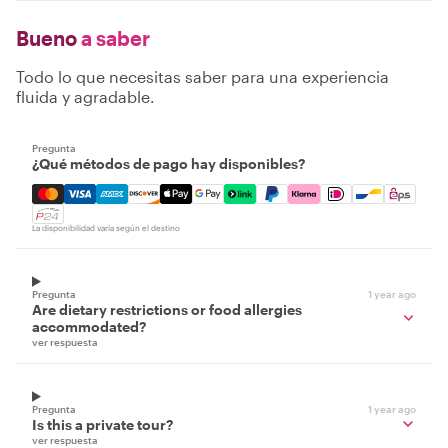
Bueno
a saber
Todo lo que necesitas saber para una experiencia
fluida y agradable.
Pregunta
¿Qué métodos de pago hay disponibles?
Mastercard, Visa, Amex, Discover, Apple Pay, Google Pay
La disponibilidad varía según el destino
Pregunta
1 year ago
Are dietary restrictions or food allergies
accommodated?
ver respuesta
Pregunta
1 year ago
Is this a private tour?
ver respuesta