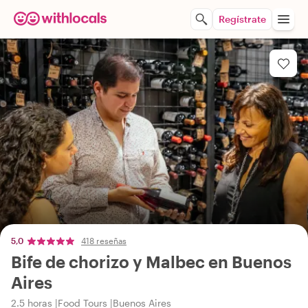
Regístrate
5,0
418 reseñas
Bife de chorizo y Malbec en Buenos
Aires
2.5 horas
Food Tours
Buenos Aires