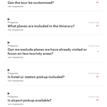
Can the tour be customized?
ver respuesta
Pregunta
1 year ago
What places are included in the itinerary?
ver respuesta
Pregunta
1 year ago
Can we exclude places we have already visited or
focus on less touristy areas?
ver respuesta
Pregunta
1 year ago
Is hotel or station pickup included?
ver respuesta
Pregunta
1 year ago
Is airport pickup available?
ver respuesta