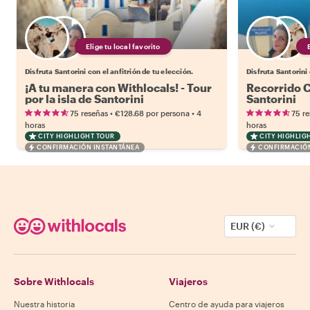
Elige tu local favorito
Disfruta Santorini con el anfitrión de tu elección.
Disfruta Santorini 
¡A tu manera con Withlocals! - Tour
Recorrido C
por la isla de Santorini
Santorini
•
•
75 reseñas
€128.68
por persona
4
75 r
horas
horas
CITY HIGHLIGHT TOUR
CITY HIGHLIG
CONFIRMACIÓN INSTANTÁNEA
CONFIRMACIÓN
EUR (€)
Sobre Withlocals
Viajeros
Nuestra historia
Centro de ayuda para viajeros