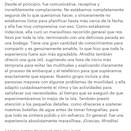
Desde el principio, fue comunicativa, receptiva y
increíblemente complaciente. No estábamos completamente
seguros de lo que queríamos hacer, y sinceramente no
estábamos listos para planificar hasta más cerca de la fecha,
y ella fue muy comprensiva con eso. Como estábamos
indecisos, ella curó un maravilloso recorrido general que nos
llevó por toda la isla, terminando con una deliciosa parada en
una bodega. Tiene una gran cantidad de conocimientos para
compartir y es genuinamente amable, lo que hizo que toda la
experiencia fuera aún más agradable. Afrodita también
ofreció una guía útil, sugiriendo una hora de inicio más
temprana para evitar las multitudes y explicando claramente
el proceso de embarque y el teleférico para que supiéramos
exactamente qué esperar. Nuestro grupo incluía a dos
personas mayores con algunos problemas de movilidad, y ella
adaptó cuidadosamente el ritmo y las actividades para
satisfacer sus necesidades, al tiempo que se aseguró de que
experimentáramos lo mejor de la isla. También prestó
atención a los pequeños detalles, como ofrecerse a sostener
nuestras botellas de agua antes de tomar fotografías, para
que todo se sintiera pulido y sin esfuerzo. En general, fue una
experiencia absolutamente maravillosa. ¡Gracias, Afrodita!
¡La mejor manera absoluta de descubrir la isla!