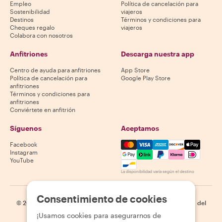
Empleo
Política de cancelación para
Sostenibilidad
viajeros
Destinos
Términos y condiciones para
Cheques regalo
viajeros
Colabora con nosotros
Anfitriones
Descarga nuestra app
Centro de ayuda para anfitriones
App Store
Política de cancelación para
Google Play Store
anfitriones
Términos y condiciones para
anfitriones
Conviértete en anfitrión
Síguenos
Aceptamos
Mastercard, Visa, Amex, Di
Facebook
Instagram
YouTube
La disponibilidad varía según el destino
Consentimiento de cookies
©
2026
Withlocals.com
|
Política de privacidad
|
Cookies
|
Mapa del
sitio
¡Usamos cookies para asegurarnos de