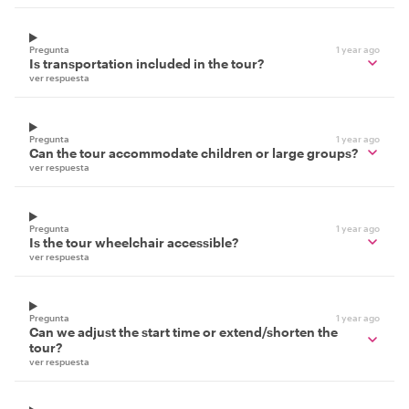
Pregunta
1 year ago
Is transportation included in the tour?
ver respuesta
Pregunta
1 year ago
Can the tour accommodate children or large groups?
ver respuesta
Pregunta
1 year ago
Is the tour wheelchair accessible?
ver respuesta
Pregunta
1 year ago
Can we adjust the start time or extend/shorten the
tour?
ver respuesta