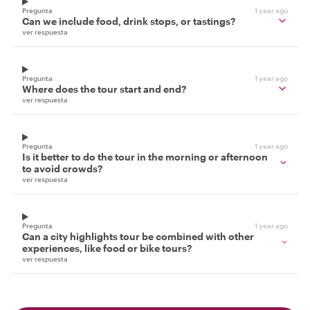
Pregunta
1 year ago
Can we include food, drink stops, or tastings?
ver respuesta
Pregunta
1 year ago
Where does the tour start and end?
ver respuesta
Pregunta
1 year ago
Is it better to do the tour in the morning or afternoon
to avoid crowds?
ver respuesta
Pregunta
1 year ago
Can a city highlights tour be combined with other
experiences, like food or bike tours?
ver respuesta