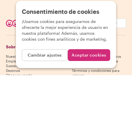
Consentimiento de cookies
¡Usamos cookies para asegurarnos de
EUR (€)
ofrecerte la mejor experiencia de usuario en
nuestra plataforma! Además, usamos
cookies con fines analíticos y de marketing.
Sobre Withlocals
Viajeros
Cambiar ajustes
Aceptar cookies
Nuestra historia
Centro de ayuda para viajeros
Empleo
Política de cancelación para
Sostenibilidad
viajeros
Destinos
Términos y condiciones para
Cheques regalo
viajeros
Colabora con nosotros
Anfitriones
Descarga nuestra app
Centro de ayuda para anfitriones
App Store
Política de cancelación para
Google Play Store
anfitriones
Términos y condiciones para
anfitriones
Conviértete en anfitrión