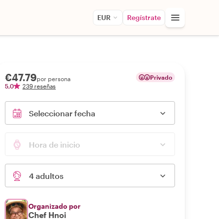
EUR
Regístrate
€47.79
Privado
por persona
5,0
239 reseñas
Seleccionar fecha
Hora de inicio
4 adultos
Organizado por
Chef Hnoi