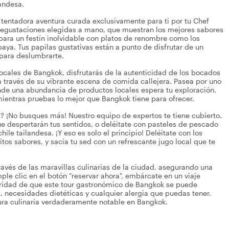
andesa.
tentadora aventura curada exclusivamente para ti por tu Chef
 degustaciones elegidas a mano, que muestran los mejores sabores
para un festín inolvidable con platos de renombre como los
paya. Tus papilas gustativas están a punto de disfrutar de un
e para deslumbrarte.
locales de Bangkok, disfrutarás de la autenticidad de los bocados
a través de su vibrante escena de comida callejera. Pasea por uno
de una abundancia de productos locales espera tu exploración.
mientras pruebas lo mejor que Bangkok tiene para ofrecer.
? ¡No busques más! Nuestro equipo de expertos te tiene cubierto.
e despertarán tus sentidos, o deléitate con pasteles de pescado
ile tailandesa. ¡Y eso es solo el principio! Deléitate con los
tos sabores, y sacia tu sed con un refrescante jugo local que te
avés de las maravillas culinarias de la ciudad, asegurando una
ple clic en el botón "reservar ahora", embárcate en un viaje
guridad de que este tour gastronómico de Bangkok se puede
s, necesidades dietéticas y cualquier alergia que puedas tener.
ura culinaria verdaderamente notable en Bangkok.