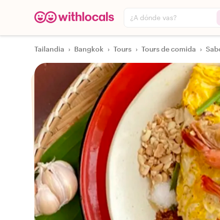
¿A dónde vas?
Tailandia
›
Bangkok
›
Tours
›
Tours de comida
›
Sab