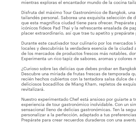
mientras exploras el encantador mundo de la cocina tail
Disfruta del máximo Tour Gastronómico de Bangkok, una 
tailandés personal. Saborea una exquisita selección de
que esta magnífica ciudad tiene para ofrecer. Prepárate 
icónicos fideos Pad Thai y la refrescante ensalada de pa
placer extraordinario, así que trae tu apetito y prepárat
Durante este cautivador tour culinario por los mercados 
locales y descubrirás la verdadera esencia de la ciudad 
de los mercados de productos frescos más notables, don
Experimenta un rico tapiz de sabores, aromas y colores 
¿Curioso sobre las delicias que debes probar en Bangkok
Descubre una miríada de frutas frescas de temporada qu
recién hechos cubiertos con la tentadora salsa dulce de ch
deliciosos bocadillos de Miang Kham, repletos de exquisi
revitalizará.
Nuestro experimentado Chef está ansioso por guiarte a tr
experiencia de tour gastronómico inolvidable. Con un sim
sensacional lleno de delicias gastronómicas. Ten la se
personalizar a la perfección, adaptado a tus preferencia
Prepárate para crear recuerdos duraderos con una avent