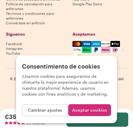
Política de cancelación para
Google Play Store
anfitriones
Términos y condiciones para
anfitriones
Conviértete en anfitrión
Síguenos
Aceptamos
Mastercard, Visa, Amex, Di
Facebook
Instagram
YouTube
La disponibilidad varía según el destino
Consentimiento de cookies
¡Usamos cookies para asegurarnos de
©
2026
Withlocals.com
|
Política de privacidad
|
Cookies
|
Mapa del
ofrecerte la mejor experiencia de usuario en
sitio
nuestra plataforma! Además, usamos
cookies con fines analíticos y de marketing.
Cambiar ajustes
Aceptar cookies
€352.94
por persona
Selecciona
22 reseñas