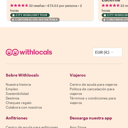
•
•
32 reseñas
€73.53
por persona
2
32 r
horas
horas
CITY HIGHLIGHT TOUR
CITY HIGHLIG
CONFIRMACIÓN INSTANTÁNEA
CONFIRMACIÓN
EUR (€)
Sobre Withlocals
Viajeros
Nuestra historia
Centro de ayuda para viajeros
Empleo
Política de cancelación para
Sostenibilidad
viajeros
Destinos
Términos y condiciones para
Cheques regalo
viajeros
Colabora con nosotros
Anfitriones
Descarga nuestra app
Centro de ayuda para anfitriones
App Store