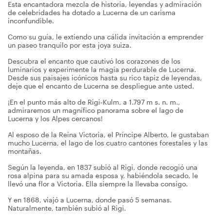
Esta encantadora mezcla de historia, leyendas y admiración
de celebridades ha dotado a Lucerna de un carisma
inconfundible.
Como su guía, le extiendo una cálida invitación a emprender
un paseo tranquilo por esta joya suiza.
Descubra el encanto que cautivó los corazones de los
luminarios y experimente la magia perdurable de Lucerna.
Desde sus paisajes icónicos hasta su rico tapiz de leyendas,
deje que el encanto de Lucerna se despliegue ante usted.
¡En el punto más alto de Rigi-Kulm, a 1.797 m s. n. m.,
admiraremos un magnífico panorama sobre el lago de
Lucerna y los Alpes cercanos!
Al esposo de la Reina Victoria, el Príncipe Alberto, le gustaban
mucho Lucerna, el lago de los cuatro cantones forestales y las
montañas.
Según la leyenda, en 1837 subió al Rigi, donde recogió una
rosa alpina para su amada esposa y, habiéndola secado, le
llevó una flor a Victoria. Ella siempre la llevaba consigo.
Y en 1868, viajó a Lucerna, donde pasó 5 semanas.
Naturalmente, también subió al Rigi.