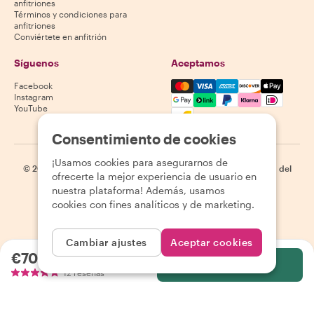
anfitriones
Términos y condiciones para
anfitriones
Conviértete en anfitrión
Síguenos
Aceptamos
Mastercard, Visa, Amex, Di
Facebook
Instagram
YouTube
La disponibilidad varía según el destino
Consentimiento de cookies
¡Usamos cookies para asegurarnos de
©
2026
Withlocals.com
|
Política de privacidad
|
Cookies
|
Mapa del
ofrecerte la mejor experiencia de usuario en
sitio
nuestra plataforma! Además, usamos
cookies con fines analíticos y de marketing.
Cambiar ajustes
Aceptar cookies
€70.00
por persona
Selecciona
12 reseñas