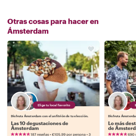
Otras cosas para hacer en
Ámsterdam
Elige tu local favorito
Disfruta Ámsterdam con el anfitrión de tu elección.
Disfruta Ámsterdam
Las 10 degustaciones de
Lo más dest
Ámsterdam
de Ámster
•
•
187 reseñas
€105.99
por persona
3
690 