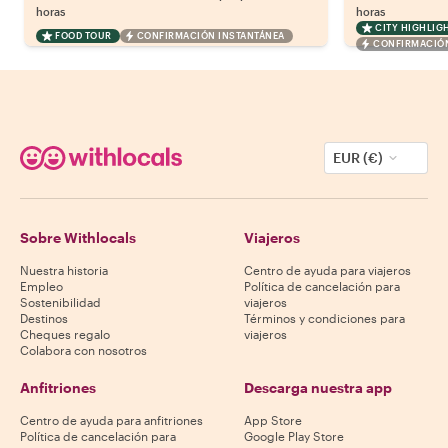
horas
horas
CITY HIGHLIG
FOOD TOUR
CONFIRMACIÓN INSTANTÁNEA
CONFIRMACIÓN
EUR (€)
Sobre Withlocals
Viajeros
Nuestra historia
Centro de ayuda para viajeros
Empleo
Política de cancelación para
Sostenibilidad
viajeros
Destinos
Términos y condiciones para
Cheques regalo
viajeros
Colabora con nosotros
Anfitriones
Descarga nuestra app
Centro de ayuda para anfitriones
App Store
Política de cancelación para
Google Play Store