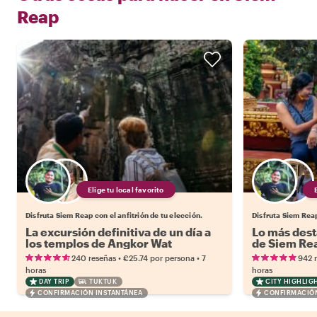
Reap
Elige tu local favorito
Disfruta Siem Reap con el anfitrión de tu elección.
Disfruta Siem Reap
La excursión definitiva de un día a
Lo más dest
los templos de Angkor Wat
de Siem Re
•
•
240 reseñas
€25.74
por persona
7
942 
horas
horas
DAY TRIP
TUKTUK
CITY HIGHLIG
CONFIRMACIÓN INSTANTÁNEA
CONFIRMACIÓN