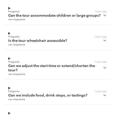
Pregunta
1 year ago
Can the tour accommodate children or large groups?
ver respuesta
Pregunta
1 year ago
Is the tour wheelchair accessible?
ver respuesta
Pregunta
1 year ago
Can we adjust the start time or extend/shorten the
tour?
ver respuesta
Pregunta
1 year ago
Can we include food, drink stops, or tastings?
ver respuesta