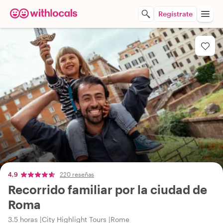
Regístrate
4,9
220 reseñas
Recorrido familiar por la ciudad de
Roma
3.5 horas
City Highlight Tours
Rome