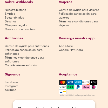
Sobre Withlocals
Viajeros
Nuestra historia
Centro de ayuda para viajeros
Empleo
Política de cancelación para
Sostenibilidad
viajeros
Destinos
Términos y condiciones para
Cheques regalo
viajeros
Colabora con nosotros
Anfitriones
Descarga nuestra app
Centro de ayuda para anfitriones
App Store
Política de cancelación para
Google Play Store
anfitriones
Términos y condiciones para
anfitriones
Conviértete en anfitrión
Síguenos
Aceptamos
Mastercard, Visa, Amex, Di
Facebook
Instagram
YouTube
La disponibilidad varía según el destino