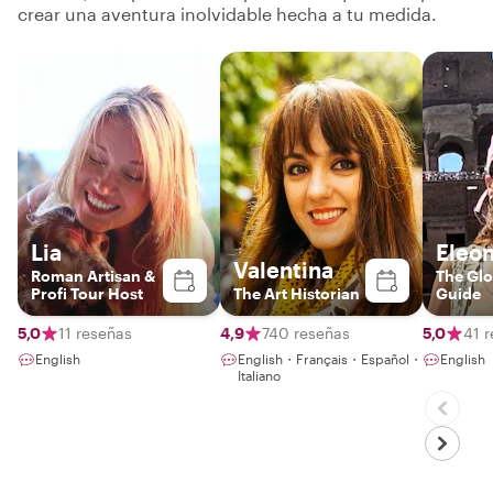
crear una aventura inolvidable hecha a tu medida.
Lia
Eleo
Valentina
Roman Artisan &
The Glo
Profi Tour Host
The Art Historian
Guide
5,0
11 reseñas
4,9
740 reseñas
5,0
41 
English
English・Français・Español・
English
Italiano