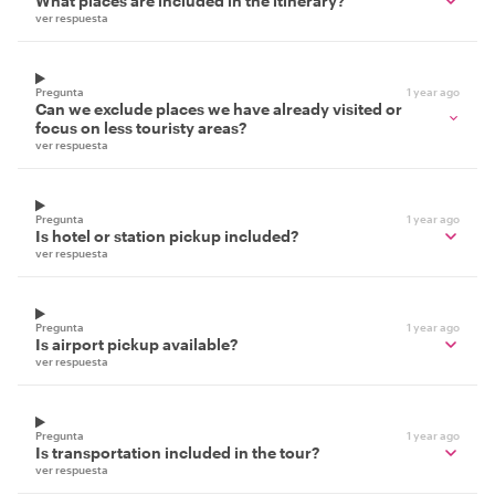
What places are included in the itinerary?
ver respuesta
Pregunta
1 year ago
Can we exclude places we have already visited or
focus on less touristy areas?
ver respuesta
Pregunta
1 year ago
Is hotel or station pickup included?
ver respuesta
Pregunta
1 year ago
Is airport pickup available?
ver respuesta
Pregunta
1 year ago
Is transportation included in the tour?
ver respuesta