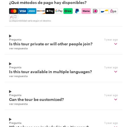
¿Qué métodos de pago hay disponibles?
Mastercard, Visa, Amex, Discover, Apple Pay, Google Pay
La disponibilidad varía según el destino
Pregunta
1 year ago
Is this tour private or will other people join?
ver respuesta
Pregunta
1 year ago
Is this tour available in multiple languages?
ver respuesta
Pregunta
1 year ago
Can the tour be customized?
ver respuesta
Pregunta
1 year ago