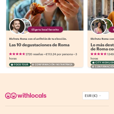
Elige tu local favorito
Disfruta Roma con el anfitrión de tu elección.
Disfruta Roma con 
Las 10 degustaciones de Roma
Lo más dest
de Roma con
•
•
2720 reseñas
€113.24
por persona
3
1349
horas
horas
CITY HIGHLIG
FOOD TOUR
CONFIRMACIÓN INSTANTÁNEA
CONFIRMACIÓN
EUR (€)