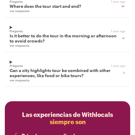
Pregunta
1 year ago
Where does the tour start and end?
ver respuesta
Pregunta
1 year ago
Is it better to do the tour in the morning or afternoon
to avoid crowds?
ver respuesta
Pregunta
1 year ago
Can a city highlights tour be combined with other
experiences, like food or bike tours?
ver respuesta
Las experiencias de Withlocals
siempre son