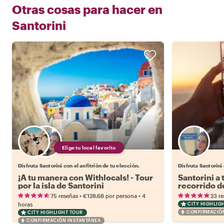
Otras cosas para hacer en
Santorini
Elige tu local favorito
Disfruta Santorini con el anfitrión de tu elección.
Disfruta Santorini
¡A tu manera con Withlocals! - Tour
Santorini a 
por la isla de Santorini
recorrido d
Instagram
•
•
75 reseñas
€128.68
por persona
4
23 r
horas
CITY HIGHLIG
CONFIRMACIÓN
CITY HIGHLIGHT TOUR
CONFIRMACIÓN INSTANTÁNEA