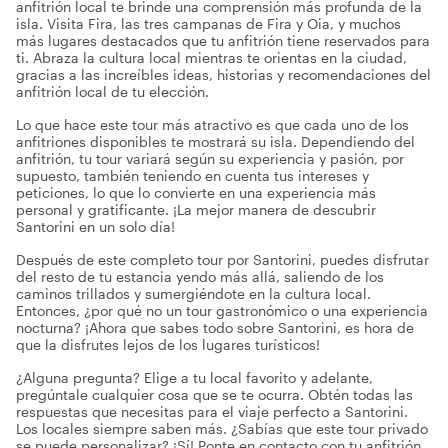
anfitrión local te brinde una comprensión más profunda de la
isla. Visita Fira, las tres campanas de Fira y Oia, y muchos
más lugares destacados que tu anfitrión tiene reservados para
ti. Abraza la cultura local mientras te orientas en la ciudad,
gracias a las increíbles ideas, historias y recomendaciones del
anfitrión local de tu elección.
Lo que hace este tour más atractivo es que cada uno de los
anfitriones disponibles te mostrará su isla. Dependiendo del
anfitrión, tu tour variará según su experiencia y pasión, por
supuesto, también teniendo en cuenta tus intereses y
peticiones, lo que lo convierte en una experiencia más
personal y gratificante. ¡La mejor manera de descubrir
Santorini en un solo día!
Después de este completo tour por Santorini, puedes disfrutar
del resto de tu estancia yendo más allá, saliendo de los
caminos trillados y sumergiéndote en la cultura local.
Entonces, ¿por qué no un tour gastronómico o una experiencia
nocturna? ¡Ahora que sabes todo sobre Santorini, es hora de
que la disfrutes lejos de los lugares turísticos!
¿Alguna pregunta? Elige a tu local favorito y adelante,
pregúntale cualquier cosa que se te ocurra. Obtén todas las
respuestas que necesitas para el viaje perfecto a Santorini.
Los locales siempre saben más. ¿Sabías que este tour privado
se puede personalizar? ¡Sí! Ponte en contacto con tu anfitrión