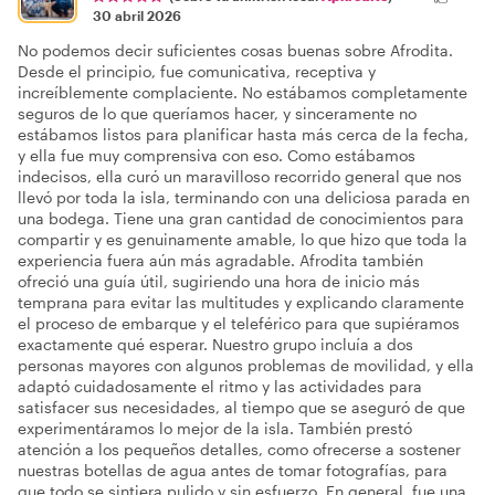
30 abril 2026
No podemos decir suficientes cosas buenas sobre Afrodita.
Desde el principio, fue comunicativa, receptiva y
increíblemente complaciente. No estábamos completamente
seguros de lo que queríamos hacer, y sinceramente no
estábamos listos para planificar hasta más cerca de la fecha,
y ella fue muy comprensiva con eso. Como estábamos
indecisos, ella curó un maravilloso recorrido general que nos
llevó por toda la isla, terminando con una deliciosa parada en
una bodega. Tiene una gran cantidad de conocimientos para
compartir y es genuinamente amable, lo que hizo que toda la
experiencia fuera aún más agradable. Afrodita también
ofreció una guía útil, sugiriendo una hora de inicio más
temprana para evitar las multitudes y explicando claramente
el proceso de embarque y el teleférico para que supiéramos
exactamente qué esperar. Nuestro grupo incluía a dos
personas mayores con algunos problemas de movilidad, y ella
adaptó cuidadosamente el ritmo y las actividades para
satisfacer sus necesidades, al tiempo que se aseguró de que
experimentáramos lo mejor de la isla. También prestó
atención a los pequeños detalles, como ofrecerse a sostener
nuestras botellas de agua antes de tomar fotografías, para
que todo se sintiera pulido y sin esfuerzo. En general, fue una