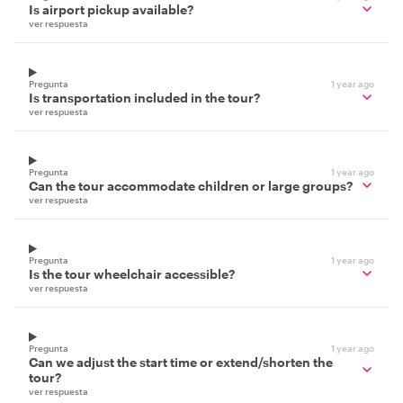
Is airport pickup available?
ver respuesta
Pregunta
1 year ago
Is transportation included in the tour?
ver respuesta
Pregunta
1 year ago
Can the tour accommodate children or large groups?
ver respuesta
Pregunta
1 year ago
Is the tour wheelchair accessible?
ver respuesta
Pregunta
1 year ago
Can we adjust the start time or extend/shorten the
tour?
ver respuesta