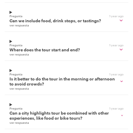
Pregunta
1 year ago
Can we include food, drink stops, or tastings?
ver respuesta
Pregunta
1 year ago
Where does the tour start and end?
ver respuesta
Pregunta
1 year ago
Is it better to do the tour in the morning or afternoon
to avoid crowds?
ver respuesta
Pregunta
1 year ago
Can a city highlights tour be combined with other
experiences, like food or bike tours?
ver respuesta