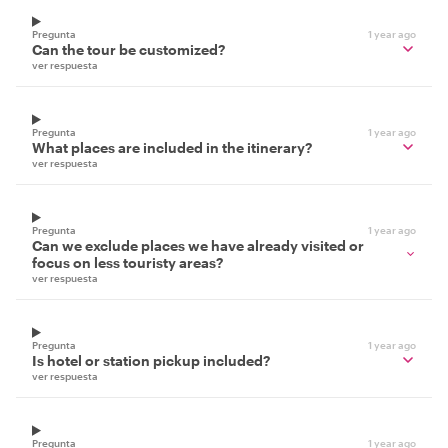
Pregunta
1 year ago
Can the tour be customized?
ver respuesta
Pregunta
1 year ago
What places are included in the itinerary?
ver respuesta
Pregunta
1 year ago
Can we exclude places we have already visited or
focus on less touristy areas?
ver respuesta
Pregunta
1 year ago
Is hotel or station pickup included?
ver respuesta
Pregunta
1 year ago