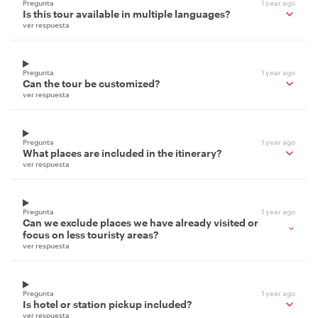
Pregunta
1 year ago
Is this tour available in multiple languages?
ver respuesta
Pregunta
1 year ago
Can the tour be customized?
ver respuesta
Pregunta
1 year ago
What places are included in the itinerary?
ver respuesta
Pregunta
1 year ago
Can we exclude places we have already visited or
focus on less touristy areas?
ver respuesta
Pregunta
1 year ago
Is hotel or station pickup included?
ver respuesta