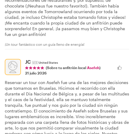
recomendaciones de restaurantes y, por supuesto, de
chocolate (¡Neuhaus fue nuestro favorito!). También había
algunos eventos de Tomorrowland ocurriendo por toda la
ciudad, ¡e incluso Christophe estaba tomando fotos y videos!
¡Me encanta cuando la propia ciudad de un anfitrión puede
sorprenderlo! En general, ¡la pasamos muy bien y Christophe
fue un gran anfitrión!
¡Un tour fantástico con un guía lleno de energía!
JC
🇺🇸
United States
(Sobre tu anfitrión local
Asefeh
)
21 julio 2026
Reservar un tour con Asefeh fue una de las mejores decisiones
que tomamos en Bruselas. Hicimos el recorrido con ella
durante el Día Nacional de Bélgica y, a pesar de las multitudes
y el caos de la festividad, ella se mantuvo totalmente
tranquila, fue puntual y nos guio por la ciudad sin ningún
contratiempo. El conocimiento de Asefeh sobre Bruselas y sus
lugares emblemáticos es increíble. Vino increíblemente
preparada con una carpeta llena de fotos históricas y obras de
arte, lo que nos permitió comparar visualmente la ciudad
moderna con cómo lucía a lo largo de los siglos. Nuestro