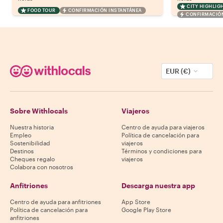
CITY HIGHLIG
FOOD TOUR
CONFIRMACIÓN INSTANTÁNEA
CONFIRMACIÓN
EUR (€)
Sobre Withlocals
Viajeros
Nuestra historia
Centro de ayuda para viajeros
Empleo
Política de cancelación para
Sostenibilidad
viajeros
Destinos
Términos y condiciones para
Cheques regalo
viajeros
Colabora con nosotros
Anfitriones
Descarga nuestra app
Centro de ayuda para anfitriones
App Store
Política de cancelación para
Google Play Store
anfitriones