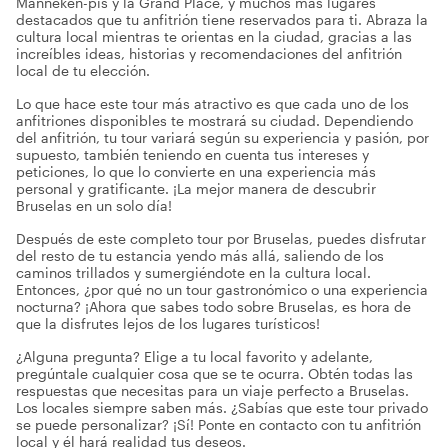
Manneken-pis y la Grand Place, y muchos más lugares
destacados que tu anfitrión tiene reservados para ti. Abraza la
cultura local mientras te orientas en la ciudad, gracias a las
increíbles ideas, historias y recomendaciones del anfitrión
local de tu elección.
Lo que hace este tour más atractivo es que cada uno de los
anfitriones disponibles te mostrará su ciudad. Dependiendo
del anfitrión, tu tour variará según su experiencia y pasión, por
supuesto, también teniendo en cuenta tus intereses y
peticiones, lo que lo convierte en una experiencia más
personal y gratificante. ¡La mejor manera de descubrir
Bruselas en un solo día!
Después de este completo tour por Bruselas, puedes disfrutar
del resto de tu estancia yendo más allá, saliendo de los
caminos trillados y sumergiéndote en la cultura local.
Entonces, ¿por qué no un tour gastronómico o una experiencia
nocturna? ¡Ahora que sabes todo sobre Bruselas, es hora de
que la disfrutes lejos de los lugares turísticos!
¿Alguna pregunta? Elige a tu local favorito y adelante,
pregúntale cualquier cosa que se te ocurra. Obtén todas las
respuestas que necesitas para un viaje perfecto a Bruselas.
Los locales siempre saben más. ¿Sabías que este tour privado
se puede personalizar? ¡Sí! Ponte en contacto con tu anfitrión
local y él hará realidad tus deseos.