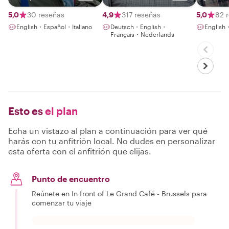
happy 
you !
5,0
30 reseñas
4,9
317 reseñas
5,0
82 
English・Español・Italiano
Deutsch・English・
English
Français・Nederlands
Esto es
el plan
Echa un vistazo al plan a continuación para ver qué
harás con tu anfitrión local. No dudes en personalizar
esta oferta con el anfitrión que elijas.
Punto de encuentro
Reúnete en In front of Le Grand Café - Brussels para
comenzar tu viaje