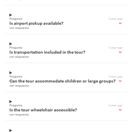
Pregunta
1 year ago
Is airport pickup available?
ver respuesta
Pregunta
1 year ago
Is transportation included in the tour?
ver respuesta
Pregunta
1 year ago
Can the tour accommodate children or large groups?
ver respuesta
Pregunta
1 year ago
Is the tour wheelchair accessible?
ver respuesta