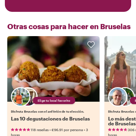
Otras cosas para hacer en
Bruselas
Elige tu local favorito
Disfruta Bruselas con el anfitrión de tu elección.
Disfruta Bruselas c
Las 10 degustaciones de Bruselas
Lo más dest
de Bruselas
•
•
118 reseñas
€96.91
por persona
3
306 
horas
horas