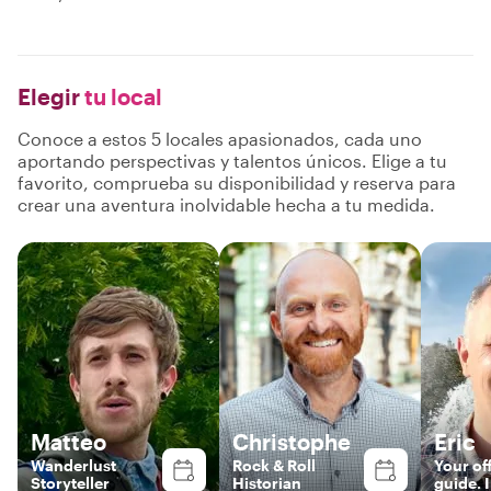
Elegir
tu local
Conoce a estos 5 locales apasionados, cada uno
aportando perspectivas y talentos únicos. Elige a tu
favorito, comprueba su disponibilidad y reserva para
crear una aventura inolvidable hecha a tu medida.
Matteo
Christophe
Eric
Wanderlust
Rock & Roll
Your off
Storyteller
Historian
guide. I