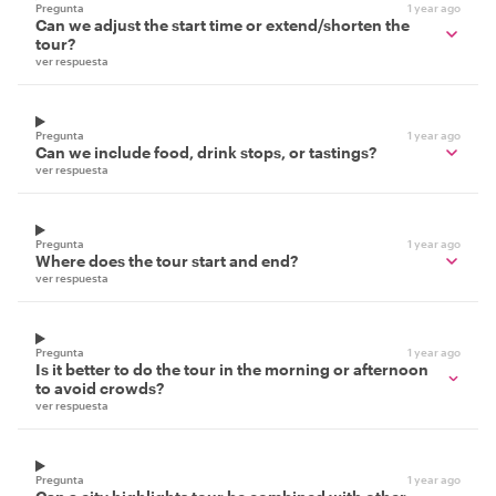
Pregunta
1 year ago
Can we adjust the start time or extend/shorten the
tour?
ver respuesta
Pregunta
1 year ago
Can we include food, drink stops, or tastings?
ver respuesta
Pregunta
1 year ago
Where does the tour start and end?
ver respuesta
Pregunta
1 year ago
Is it better to do the tour in the morning or afternoon
to avoid crowds?
ver respuesta
Pregunta
1 year ago