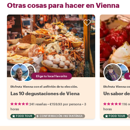
Otras cosas para hacer en
Vienna
Elige tu local favorito
Disfruta Vienna con el anfitrión de tu elección.
Disfruta Vienna co
Las 10 degustaciones de Viena
Un sabor de
•
•
241 reseñas
€159.93
por persona
3
116 r
horas
horas
FOOD TOUR
CONFIRMACIÓN INSTANTÁNEA
FOOD TOUR