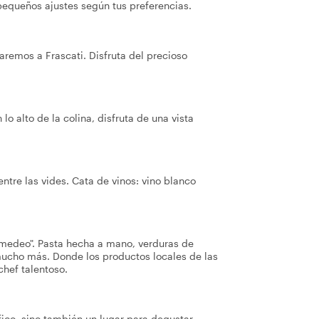
pequeños ajustes según tus preferencias.
remos a Frascati. Disfruta del precioso
o alto de la colina, disfruta de una vista
ntre las vides. Cata de vinos: vino blanco
 Amedeo". Pasta hecha a mano, verduras de
ucho más. Donde los productos locales de las
chef talentoso.
ico, sino también un lugar para degustar