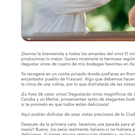
¡Damos la bienvenida a todos los amantes del vino! El vin
producimos lo mejor. Quiero mostrarte la hermosa región 
degustar vinos de cuatro de mis bodegas favoritas en Ital
Te recogeré en un coche privado donde prefieras en Roma
encantador pueblo de Frascati. Algo que debemos hacer 
la cima de una colina, por lo que disfrutarás de las vist
¡Es hora de catar vinos! Degustarás vinos magníficos de 2
Candia y un Merlot, provenientes tanto de elegantes bod
sí te prometo es que todos están deliciosos!
Aquí podrás disfrutar de unas vistas preciosas de la Ciu
Después de la primera cata, haremos una parada para alm
menú? Bueno, ¡no sería realmente italiano si no hubiera 
deliciosas. Si tienes alguna restricción dietética, no ha