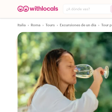
¿A dónde vas?
Italia
›
Roma
›
Tours
›
Excursiones de un día
›
Tour p