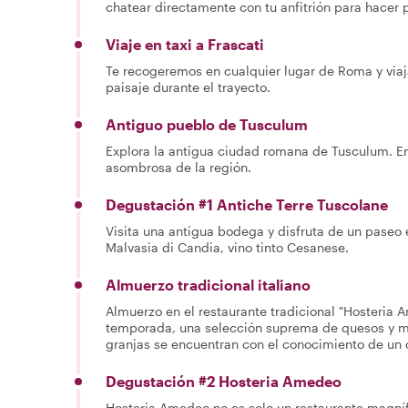
chatear directamente con tu anfitrión para hacer 
Viaje en taxi a Frascati
Te recogeremos en cualquier lugar de Roma y viaja
paisaje durante el trayecto.
Antiguo pueblo de Tusculum
Explora la antigua ciudad romana de Tusculum. En l
asombrosa de la región.
Degustación #1 Antiche Terre Tuscolane
Visita una antigua bodega y disfruta de un paseo e
Malvasia di Candia, vino tinto Cesanese.
Almuerzo tradicional italiano
Almuerzo en el restaurante tradicional "Hosteria
temporada, una selección suprema de quesos y m
granjas se encuentran con el conocimiento de un 
Degustación #2 Hosteria Amedeo
Hosteria Amedeo no es solo un restaurante magníf