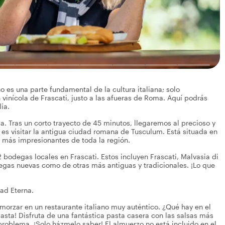
o es una parte fundamental de la cultura italiana; solo
vinícola de Frascati, justo a las afueras de Roma. Aquí podrás
ia.
. Tras un corto trayecto de 45 minutos, llegaremos al precioso y
es visitar la antigua ciudad romana de Tusculum. Está situada en
as más impresionantes de toda la región.
 bodegas locales en Frascati. Estos incluyen Frascati, Malvasia di
egas nuevas como de otras más antiguas y tradicionales. ¡Lo que
dad Eterna.
orzar en un restaurante italiano muy auténtico. ¿Qué hay en el
pasta! Disfruta de una fantástica pasta casera con las salsas más
y problema. ¡Solo házmelo saber! El almuerzo no está incluido en el