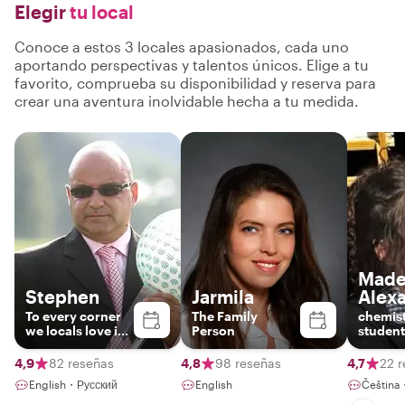
Elegir
tu local
Conoce a estos 3 locales apasionados, cada uno
aportando perspectivas y talentos únicos. Elige a tu
favorito, comprueba su disponibilidad y reserva para
crear una aventura inolvidable hecha a tu medida.
Made
Stephen
Jarmila
Alex
To every corner
The Family
chemis
we locals love in
Person
student
Prague
actress
family 
4,9
82 reseñas
4,8
98 reseñas
4,7
22 
English・Русский
English
Čeština