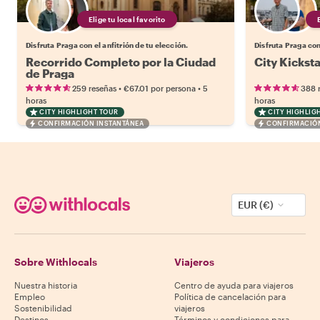
Elige tu local favorito
Disfruta Praga con el anfitrión de tu elección.
Disfruta Praga con 
Recorrido Completo por la Ciudad
City Kicksta
de Praga
•
•
259 reseñas
€67.01
por persona
5
388 
horas
horas
CITY HIGHLIGHT TOUR
CITY HIGHLIG
CONFIRMACIÓN INSTANTÁNEA
CONFIRMACIÓN
EUR (€)
Sobre Withlocals
Viajeros
Nuestra historia
Centro de ayuda para viajeros
Empleo
Política de cancelación para
Sostenibilidad
viajeros
Destinos
Términos y condiciones para