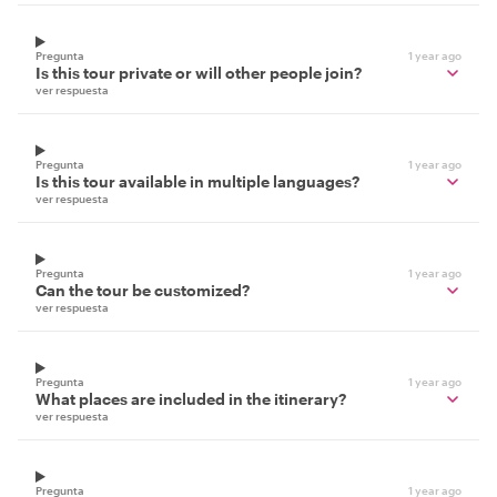
Pregunta
1 year ago
Is this tour private or will other people join?
ver respuesta
Pregunta
1 year ago
Is this tour available in multiple languages?
ver respuesta
Pregunta
1 year ago
Can the tour be customized?
ver respuesta
Pregunta
1 year ago
What places are included in the itinerary?
ver respuesta
Pregunta
1 year ago