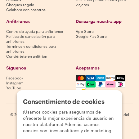
Cheques regalo
viajeros
Colabora con nosotros
Anfitriones
Descarga nuestra app
Centro de ayuda para anfitriones
App Store
Política de cancelación para
Google Play Store
anfitriones
Términos y condiciones para
anfitriones
Conviértete en anfitrión
Síguenos
Aceptamos
Mastercard, Visa, Amex, Di
Facebook
Instagram
YouTube
La disponibilidad varía según el destino
Consentimiento de cookies
¡Usamos cookies para asegurarnos de
©
2026
Withlocals.com
|
Política de privacidad
|
Cookies
|
Mapa del
ofrecerte la mejor experiencia de usuario en
sitio
nuestra plataforma! Además, usamos
cookies con fines analíticos y de marketing.