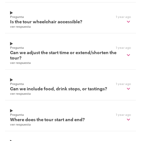
Pregunta
1 year ago
Is the tour wheelchair accessible?
ver respuesta
Pregunta
1 year ago
Can we adjust the start time or extend/shorten the
tour?
ver respuesta
Pregunta
1 year ago
Can we include food, drink stops, or tastings?
ver respuesta
Pregunta
1 year ago
Where does the tour start and end?
ver respuesta