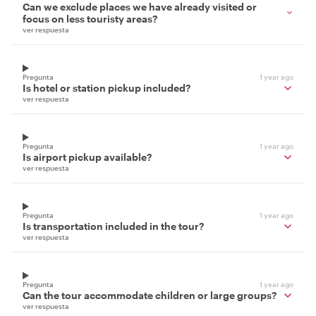
Can we exclude places we have already visited or
focus on less touristy areas?
ver respuesta
Pregunta
1 year ago
Is hotel or station pickup included?
ver respuesta
Pregunta
1 year ago
Is airport pickup available?
ver respuesta
Pregunta
1 year ago
Is transportation included in the tour?
ver respuesta
Pregunta
1 year ago
Can the tour accommodate children or large groups?
ver respuesta