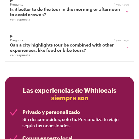
Pregunta
1 year ago
Is it better to do the tour in the morning or afternoon
to avoid crowds?
ver respuesta
Pregunta
1 year ago
Can a city highlights tour be combined with other
experiences, like food or bike tours?
ver respuesta
Las experiencias de Withlocals
siempre son
Privado y personalizado
Sin desconocidos, solo tú. Personaliza tu viaje
según tus necesidades.
Con un experto local