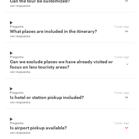
Can the tour be customized?
ver respuesta
Pregunta
1 year ago
What places are included in the itinerary?
ver respuesta
Pregunta
1 year ago
Can we exclude places we have already visited or
focus on less touristy areas?
ver respuesta
Pregunta
1 year ago
Is hotel or station pickup included?
ver respuesta
Pregunta
1 year ago
Is airport pickup available?
ver respuesta