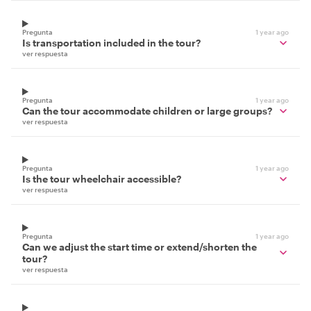
Pregunta
1 year ago
Is transportation included in the tour?
ver respuesta
Pregunta
1 year ago
Can the tour accommodate children or large groups?
ver respuesta
Pregunta
1 year ago
Is the tour wheelchair accessible?
ver respuesta
Pregunta
1 year ago
Can we adjust the start time or extend/shorten the
tour?
ver respuesta