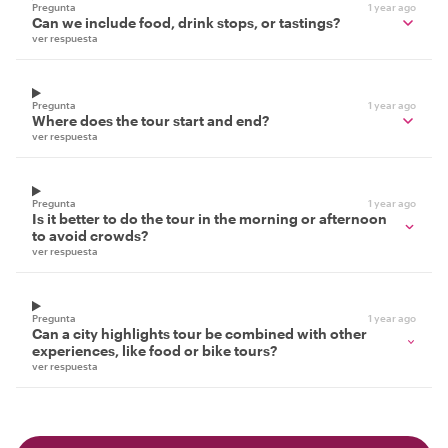
Pregunta
1 year ago
Can we include food, drink stops, or tastings?
ver respuesta
Pregunta
1 year ago
Where does the tour start and end?
ver respuesta
Pregunta
1 year ago
Is it better to do the tour in the morning or afternoon
to avoid crowds?
ver respuesta
Pregunta
1 year ago
Can a city highlights tour be combined with other
experiences, like food or bike tours?
ver respuesta