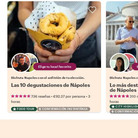
Elige tu local favorito
Disfruta Napoles con el anfitrión de tu elección.
Disfruta Napoles c
Las 10 degustaciones de Nápoles
Lo más dest
de Nápoles
•
•
736 reseñas
€92.37
por persona
3
310 
horas
horas
CITY HIGHLIG
FOOD TOUR
CONFIRMACIÓN INSTANTÁNEA
CONFIRMACIÓN