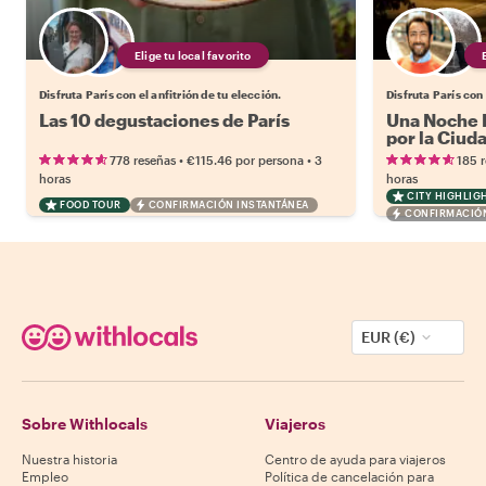
Elige tu local favorito
Disfruta París con el anfitrión de tu elección.
Disfruta París con 
Las 10 degustaciones de París
Una Noche M
por la Ciud
•
•
778 reseñas
€115.46
por persona
3
185 
horas
horas
CITY HIGHLIG
FOOD TOUR
CONFIRMACIÓN INSTANTÁNEA
CONFIRMACIÓN
EUR (€)
Sobre Withlocals
Viajeros
Nuestra historia
Centro de ayuda para viajeros
Empleo
Política de cancelación para