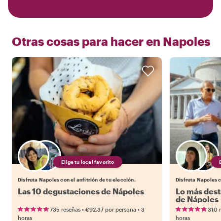
Otras cosas para hacer en
Napoles
Elige tu local favorito
Disfruta Napoles con el anfitrión de tu elección.
Disfruta Napoles c
Las 10 degustaciones de Nápoles
Lo más dest
de Nápoles
•
•
735 reseñas
€92.37
por persona
3
310 
horas
horas