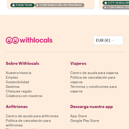
CITY HIGHLIG
FOOD TOUR
CONFIRMACIÓN INSTANTÁNEA
CONFIRMACIÓN
EUR (€)
Sobre Withlocals
Viajeros
Nuestra historia
Centro de ayuda para viajeros
Empleo
Política de cancelación para
Sostenibilidad
viajeros
Destinos
Términos y condiciones para
Cheques regalo
viajeros
Colabora con nosotros
Anfitriones
Descarga nuestra app
Centro de ayuda para anfitriones
App Store
Política de cancelación para
Google Play Store
anfitriones