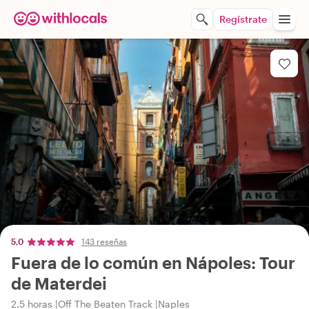
Regístrate
5,0
143 reseñas
Fuera de lo común en Nápoles: Tour
de Materdei
2.5 horas
Off The Beaten Track
Naples