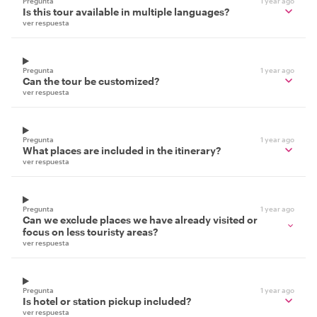
Pregunta
1 year ago
Is this tour available in multiple languages?
ver respuesta
Pregunta
1 year ago
Can the tour be customized?
ver respuesta
Pregunta
1 year ago
What places are included in the itinerary?
ver respuesta
Pregunta
1 year ago
Can we exclude places we have already visited or
focus on less touristy areas?
ver respuesta
Pregunta
1 year ago
Is hotel or station pickup included?
ver respuesta