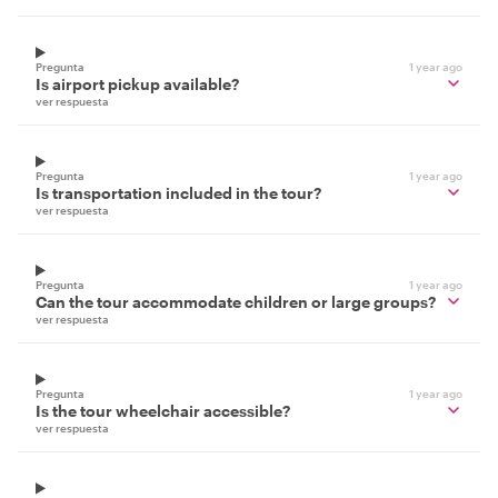
Pregunta
1 year ago
Is airport pickup available?
ver respuesta
Pregunta
1 year ago
Is transportation included in the tour?
ver respuesta
Pregunta
1 year ago
Can the tour accommodate children or large groups?
ver respuesta
Pregunta
1 year ago
Is the tour wheelchair accessible?
ver respuesta