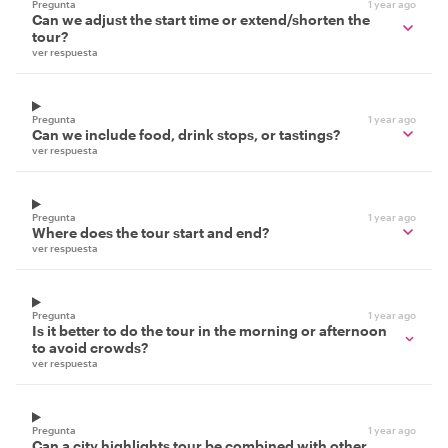
Pregunta
1 year ago
Can we adjust the start time or extend/shorten the
tour?
ver respuesta
Pregunta
1 year ago
Can we include food, drink stops, or tastings?
ver respuesta
Pregunta
1 year ago
Where does the tour start and end?
ver respuesta
Pregunta
1 year ago
Is it better to do the tour in the morning or afternoon
to avoid crowds?
ver respuesta
Pregunta
1 year ago
Can a city highlights tour be combined with other