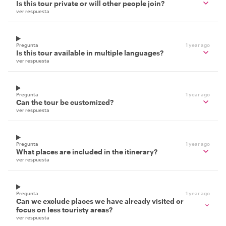
Is this tour private or will other people join?
ver respuesta
Pregunta
1 year ago
Is this tour available in multiple languages?
ver respuesta
Pregunta
1 year ago
Can the tour be customized?
ver respuesta
Pregunta
1 year ago
What places are included in the itinerary?
ver respuesta
Pregunta
1 year ago
Can we exclude places we have already visited or
focus on less touristy areas?
ver respuesta