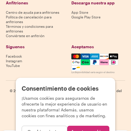
Anfitriones
Descarga nuestra app
Centro de ayuda para anfitriones
App Store
Política de cancelación para
Google Play Store
anfitriones
Términos y condiciones para
anfitriones
Conviértete en anfitrión
Síguenos
Aceptamos
Mastercard, Visa, Amex, Di
Facebook
Instagram
YouTube
La disponibilidad varía según el destino
Consentimiento de cookies
©
2026
Withlocals.com
|
Política de privacidad
|
Cookies
|
Mapa del
sitio
¡Usamos cookies para asegurarnos de
ofrecerte la mejor experiencia de usuario en
nuestra plataforma! Además, usamos
cookies con fines analíticos y de marketing.