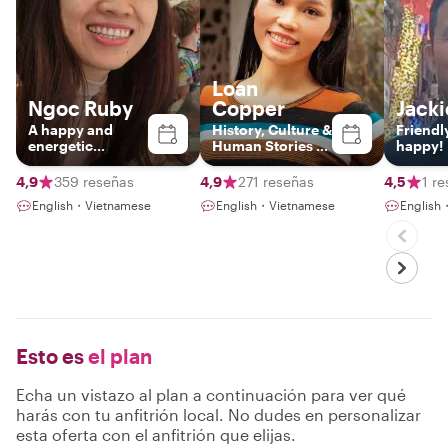
Loan
Ngoc Ruby
Copper
Jacki
A happy and
History, Culture &
Friendl
energetic
Human Stories of
happy!
Hanoian
Vietnam
4,9
359 reseñas
4,9
271 reseñas
4,5
1 r
English・Vietnamese
English・Vietnamese
English
Esto es
el plan
Echa un vistazo al plan a continuación para ver qué
harás con tu anfitrión local. No dudes en personalizar
esta oferta con el anfitrión que elijas.