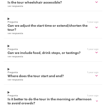
Is the tour wheelchair accessible?
ver respuesta
Pregunta
1 year ago
Can we adjust the start time or extend/shorten the
tour?
ver respuesta
Pregunta
1 year ago
Can we include food, drink stops, or tastings?
ver respuesta
Pregunta
1 year ago
Where does the tour start and end?
ver respuesta
Pregunta
1 year ago
Is it better to do the tour in the morning or afternoon
to avoid crowds?