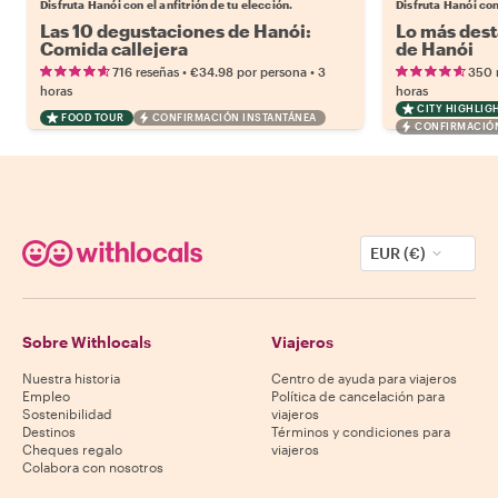
Disfruta Hanói con el anfitrión de tu elección.
Disfruta Hanói con 
Las 10 degustaciones de Hanói:
Lo más dest
Comida callejera
de Hanói
•
•
716 reseñas
€34.98
por persona
3
350 
horas
horas
CITY HIGHLIG
FOOD TOUR
CONFIRMACIÓN INSTANTÁNEA
CONFIRMACIÓN
EUR (€)
Sobre Withlocals
Viajeros
Nuestra historia
Centro de ayuda para viajeros
Empleo
Política de cancelación para
Sostenibilidad
viajeros
Destinos
Términos y condiciones para
Cheques regalo
viajeros
Colabora con nosotros