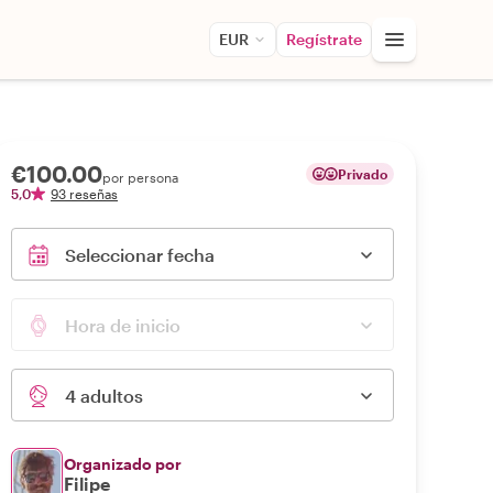
EUR
Regístrate
€100.00
Privado
por persona
5,0
93 reseñas
Seleccionar fecha
Hora de inicio
4 adultos
Organizado por
Filipe