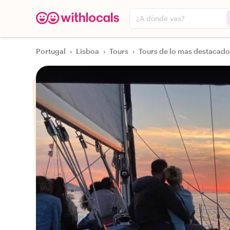
¿A dónde vas?
Portugal
›
Lisboa
›
Tours
›
Tours de lo mas destacado