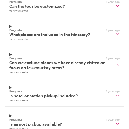
Pregunta
1 year ago
Can the tour be customized?
ver respuesta
Pregunta
1 year ago
What places are included in the itinerary?
ver respuesta
Pregunta
1 year ago
Can we exclude places we have already visited or
focus on less touristy areas?
ver respuesta
Pregunta
1 year ago
Is hotel or station pickup included?
ver respuesta
Pregunta
1 year ago
Is airport pickup available?
ver respuesta