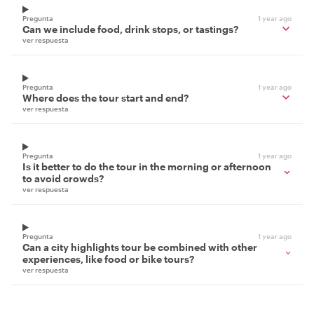
Pregunta
1 year ago
Can we include food, drink stops, or tastings?
ver respuesta
Pregunta
1 year ago
Where does the tour start and end?
ver respuesta
Pregunta
1 year ago
Is it better to do the tour in the morning or afternoon
to avoid crowds?
ver respuesta
Pregunta
1 year ago
Can a city highlights tour be combined with other
experiences, like food or bike tours?
ver respuesta