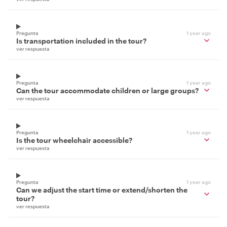
Pregunta
1 year ago
Is transportation included in the tour?
ver respuesta
Pregunta
1 year ago
Can the tour accommodate children or large groups?
ver respuesta
Pregunta
1 year ago
Is the tour wheelchair accessible?
ver respuesta
Pregunta
1 year ago
Can we adjust the start time or extend/shorten the
tour?
ver respuesta