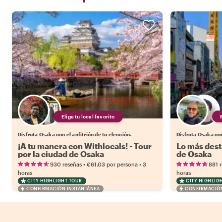
Elige tu local favorito
Disfruta Osaka con el anfitrión de tu elección.
Disfruta Osaka con
¡A tu manera con Withlocals! - Tour
Lo más dest
por la ciudad de Osaka
de Osaka
•
•
930 reseñas
€61.03
por persona
3
881 
horas
horas
CITY HIGHLIGHT TOUR
CITY HIGHLIG
CONFIRMACIÓN INSTANTÁNEA
CONFIRMACIÓN