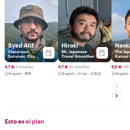
Syed Atif
Hiroki
Naok
Classroom
Mr. Japanese
The Ja
Survivor, City
Travel Smoother
Kansai 
Explorer
4,7
3 reseñas
4,7
26 reseñas
5,0
146
English・हिन्दी
English・עברית・日本語
Engli
Esto es
el plan