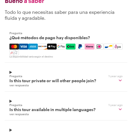
Bueno
a saber
Todo lo que necesitas saber para una experiencia
fluida y agradable.
Pregunta
¿Qué métodos de pago hay disponibles?
Mastercard, Visa, Amex, Discover, Apple Pay, Google Pay
La disponibilidad varía según el destino
Pregunta
1 year ago
Is this tour private or will other people join?
ver respuesta
Pregunta
1 year ago
Is this tour available in multiple languages?
ver respuesta