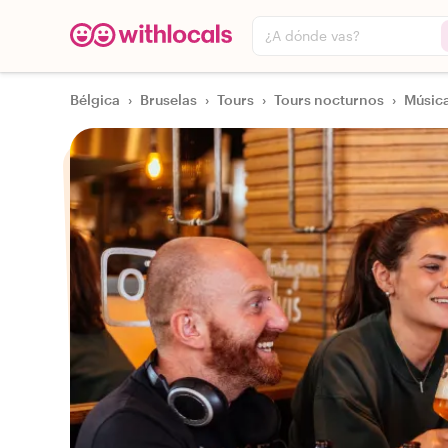
¿A dónde vas?
Bélgica
›
Bruselas
›
Tours
›
Tours nocturnos
›
Música