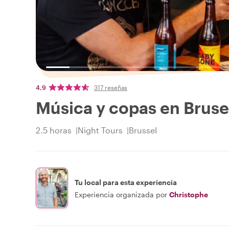
4,9
317 reseñas
Música y copas en Bruse
2.5 horas
Night Tours
Brussel
Tu local para esta experiencia
Experiencia organizada por
Christophe