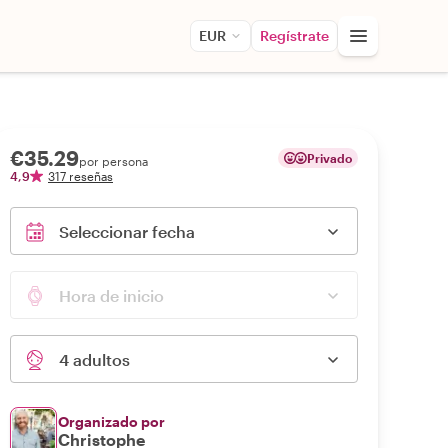
EUR
Regístrate
€35.29
Privado
por persona
4,9
317 reseñas
Seleccionar fecha
Hora de inicio
4 adultos
Organizado por
Christophe