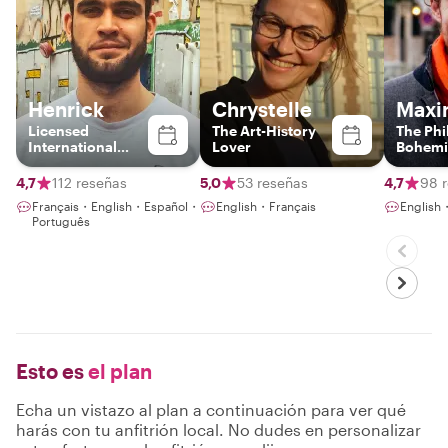
Henrick
Chrystelle
Maxi
Licensed
The Art-History
The Phi
International
Lover
Bohemi
Guide
4,7
112 reseñas
5,0
53 reseñas
4,7
98 
Français・English・Español・
English・Français
English
Português
Esto es
el plan
Echa un vistazo al plan a continuación para ver qué
harás con tu anfitrión local. No dudes en personalizar