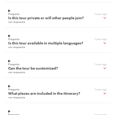
Pregunta
1 year ago
Is this tour private or will other people join?
ver respuesta
Pregunta
1 year ago
Is this tour available in multiple languages?
ver respuesta
Pregunta
1 year ago
Can the tour be customized?
ver respuesta
Pregunta
1 year ago
What places are included in the itinerary?
ver respuesta
Pregunta
1 year ago