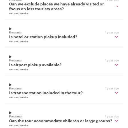
Can we exclude places we have already visited or
focus on less touristy areas?
ver respuesta
Pregunta
1 year ago
Is hotel or station pickup included?
ver respuesta
Pregunta
1 year ago
Is airport pickup available?
ver respuesta
Pregunta
1 year ago
Is transportation included in the tour?
ver respuesta
Pregunta
1 year ago
Can the tour accommodate children or large groups?
ver respuesta