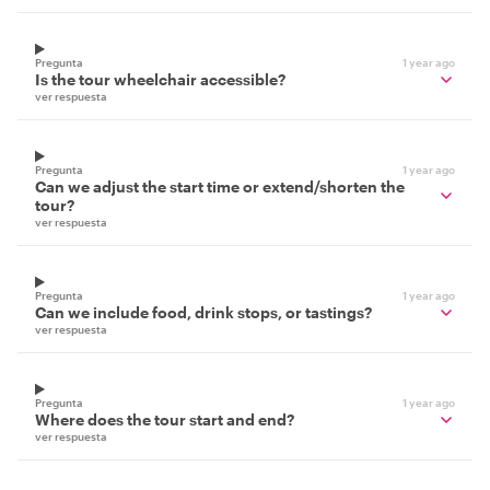
Pregunta
1 year ago
Is the tour wheelchair accessible?
ver respuesta
Pregunta
1 year ago
Can we adjust the start time or extend/shorten the
tour?
ver respuesta
Pregunta
1 year ago
Can we include food, drink stops, or tastings?
ver respuesta
Pregunta
1 year ago
Where does the tour start and end?
ver respuesta