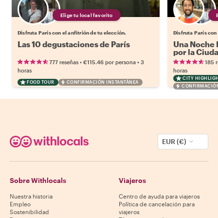
Elige tu local favorito
Disfruta París con el anfitrión de tu elección.
Disfruta París con 
Las 10 degustaciones de París
Una Noche M
por la Ciud
•
•
777 reseñas
€115.46
por persona
3
185 
horas
horas
CITY HIGHLIG
FOOD TOUR
CONFIRMACIÓN INSTANTÁNEA
CONFIRMACIÓN
EUR (€)
Sobre Withlocals
Viajeros
Nuestra historia
Centro de ayuda para viajeros
Empleo
Política de cancelación para
Sostenibilidad
viajeros