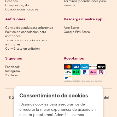
Destinos
Términos y condiciones para
Cheques regalo
viajeros
Colabora con nosotros
Anfitriones
Descarga nuestra app
Centro de ayuda para anfitriones
App Store
Política de cancelación para
Google Play Store
anfitriones
Términos y condiciones para
anfitriones
Conviértete en anfitrión
Síguenos
Aceptamos
Mastercard, Visa, Amex, Di
Facebook
Instagram
YouTube
La disponibilidad varía según el destino
Consentimiento de cookies
©
2026
Withlocals.com
|
Política de privacidad
|
Cookies
|
Mapa del
sitio
¡Usamos cookies para asegurarnos de
ofrecerte la mejor experiencia de usuario en
nuestra plataforma! Además, usamos