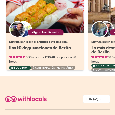
Elige tu local favorito
Disfruta Berlín con el anfitrión de tu elección.
Disfruta Berlín con
Las 10 degustaciones de Berlín
Lo más dest
de Berlín
•
•
309 reseñas
€90.48
por persona
3
137 
horas
horas
CITY HIGHLIG
FOOD TOUR
CONFIRMACIÓN INSTANTÁNEA
CONFIRMACIÓN
EUR (€)