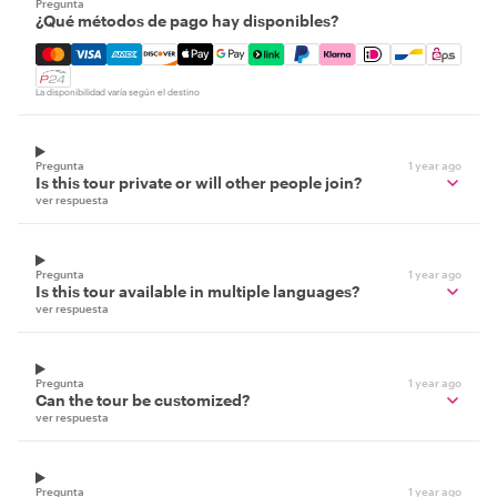
Pregunta
¿Qué métodos de pago hay disponibles?
Mastercard, Visa, Amex, Discover, Apple Pay, Google Pay
La disponibilidad varía según el destino
Pregunta
1 year ago
Is this tour private or will other people join?
ver respuesta
Pregunta
1 year ago
Is this tour available in multiple languages?
ver respuesta
Pregunta
1 year ago
Can the tour be customized?
ver respuesta
Pregunta
1 year ago