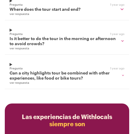
Pregunta
1 year ago
Where does the tour start and end?
ver respuesta
Pregunta
1 year ago
Is it better to do the tour in the morning or afternoon
to avoid crowds?
ver respuesta
Pregunta
1 year ago
Can a city highlights tour be combined with other
experiences, like food or bike tours?
ver respuesta
Las experiencias de Withlocals
siempre son