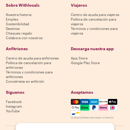
Sobre Withlocals
Viajeros
Nuestra historia
Centro de ayuda para viajeros
Empleo
Política de cancelación para
Sostenibilidad
viajeros
Destinos
Términos y condiciones para
Cheques regalo
viajeros
Colabora con nosotros
Anfitriones
Descarga nuestra app
Centro de ayuda para anfitriones
App Store
Política de cancelación para
Google Play Store
anfitriones
Términos y condiciones para
anfitriones
Conviértete en anfitrión
Síguenos
Aceptamos
Mastercard, Visa, Amex, Di
Facebook
Instagram
YouTube
La disponibilidad varía según el destino