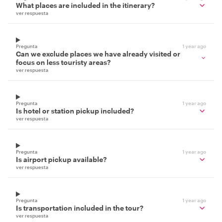
What places are included in the itinerary?
ver respuesta
Pregunta
1 year ago
Can we exclude places we have already visited or
focus on less touristy areas?
ver respuesta
Pregunta
1 year ago
Is hotel or station pickup included?
ver respuesta
Pregunta
1 year ago
Is airport pickup available?
ver respuesta
Pregunta
1 year ago
Is transportation included in the tour?
ver respuesta