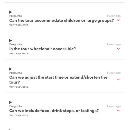
Pregunta
1 year ago
Can the tour accommodate children or large groups?
ver respuesta
Pregunta
1 year ago
Is the tour wheelchair accessible?
ver respuesta
Pregunta
1 year ago
Can we adjust the start time or extend/shorten the
tour?
ver respuesta
Pregunta
1 year ago
Can we include food, drink stops, or tastings?
ver respuesta