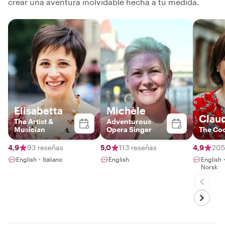
crear una aventura inolvidable hecha a tu medida.
Elisabetta
Michèle
Clau
The Artist &
Adventurous
Musician
Opera Singer
The Coo
4,9
93 reseñas
5,0
113 reseñas
4,9
205
English・Italiano
English
Englis
Norsk