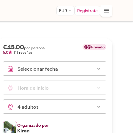
EUR
Regístrate
€45.00
Privado
por persona
5,0
111 reseñas
Seleccionar fecha
Hora de inicio
4 adultos
Organizado por
Kiran