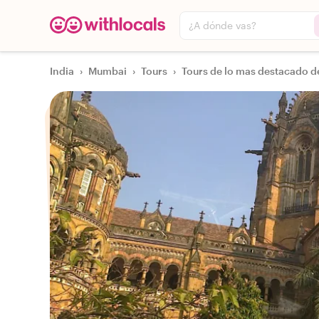
¿A dónde vas?
India
›
Mumbai
›
Tours
›
Tours de lo mas destacado d