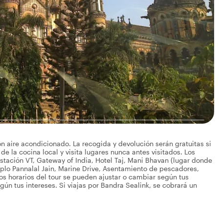
aire acondicionado. La recogida y devolución serán gratuitas si
 de la cocina local y visita lugares nunca antes visitados. Los
tación VT, Gateway of India, Hotel Taj, Mani Bhavan (lugar donde
lo Pannalal Jain, Marine Drive, Asentamiento de pescadores,
s horarios del tour se pueden ajustar o cambiar según tus
ún tus intereses. Si viajas por Bandra Sealink, se cobrará un